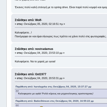
Έκανες πολύ καλή επιλογή με το spring drive. Είναι παρά πολύ κομψό και ομορ
Στάλθηκε από: Wolf-
«
στις:
Οκτώβριος 05, 2020, 02:16:51 πμ »
Καλοφόρετο...!
Πανέμορφο αν και είμαι σίγουρος πως πρέπει να χάνει πολύ στις φωτογραφίες..
Στάλθηκε από: nostradamus
«
στις:
Οκτώβριος 04, 2020, 23:53:10 μμ »
Καλοφόρετο. Να το χαρείς με υγεια!
Στάλθηκε από: Gnl1977
«
στις:
Οκτώβριος 04, 2020, 20:53:31 μμ »
Παράθεση από: harolagoha στις Οκτώβριος 04, 2020, 15:37:27 μμ
Καλοφορετο με υγεία! Ρολόι κύρους και μηχανολογικης αριστοτεχνιας!
Παράθεση από: BabisStinson στις Οκτώβριος 04, 2020, 16:55:22 μμ