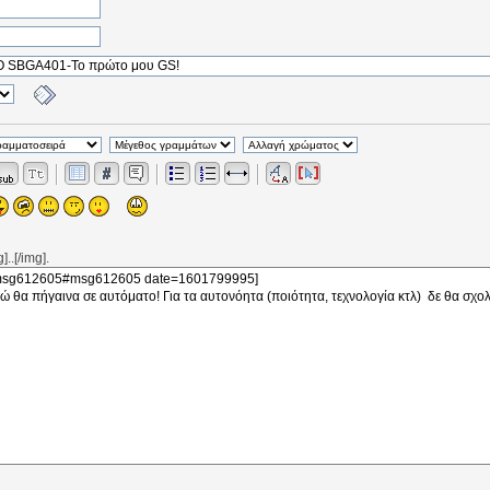
..[/img].