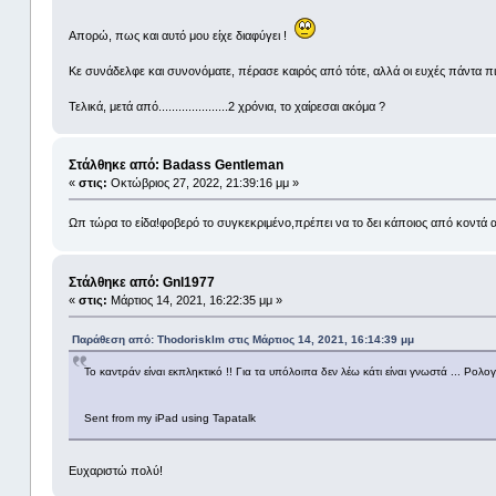
Απορώ, πως και αυτό μου είχε διαφύγει !
Κε συνάδελφε και συνονόματε, πέρασε καιρός από τότε, αλλά οι ευχές πάντα πι
Τελικά, μετά από.....................2 χρόνια, το χαίρεσαι ακόμα ?
Στάλθηκε από: Badass Gentleman
«
στις:
Οκτώβριος 27, 2022, 21:39:16 μμ »
Ωπ τώρα το είδα!φοβερό το συγκεκριμένο,πρέπει να το δει κάποιος από κοντά 
Στάλθηκε από: Gnl1977
«
στις:
Μάρτιος 14, 2021, 16:22:35 μμ »
Παράθεση από: Thodorisklm στις Μάρτιος 14, 2021, 16:14:39 μμ
Το καντράν είναι εκπληκτικό !! Για τα υπόλοιπα δεν λέω κάτι είναι γνωστά ... Ρολογ
Sent from my iPad using Tapatalk
Ευχαριστώ πολύ!