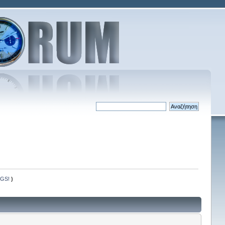
 GS!
)