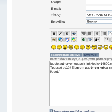
Όνομα:
E-mail:
Τίτλος:
Εικονίδιο:
Περισσότερα Smileys
[Άνοιγμα]
Τα επιπλέον Smileys, εμφανίζονται μέσα σε [img]
Συνημμένα και άλλες επιλογές