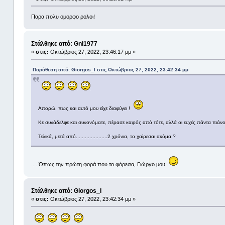
Παρα πολυ ομορφο ρολοι!
Στάλθηκε από: Gnl1977
«
στις:
Οκτώβριος 27, 2022, 23:46:17 μμ »
Παράθεση από: Giorgos_I στις Οκτώβριος 27, 2022, 23:42:34 μμ
Απορώ, πως και αυτό μου είχε διαφύγει !
Κε συνάδελφε και συνονόματε, πέρασε καιρός από τότε, αλλά οι ευχές πάντα πιάνο
Τελικά, μετά από.....................2 χρόνια, το χαίρεσαι ακόμα ?
.....Όπως την πρώτη φορά που το φόρεσα, Γιώργο μου
Στάλθηκε από: Giorgos_I
«
στις:
Οκτώβριος 27, 2022, 23:42:34 μμ »