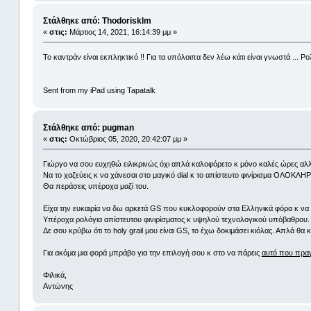
Στάλθηκε από: Thodorisklm
«
στις:
Μάρτιος 14, 2021, 16:14:39 μμ »
Το καντράν είναι εκπληκτικό !! Για τα υπόλοιπα δεν λέω κάτι είναι γνωστά ... Ρο
Sent from my iPad using Tapatalk
Στάλθηκε από: pugman
«
στις:
Οκτώβριος 05, 2020, 20:42:07 μμ »
Γιώργο να σου ευχηθώ ειλικρινώς όχι απλά καλοφόρετο κ μόνο καλές ώρες αλλά
Να το χαζεύεις κ να χάνεσαι στο μαγικό dial κ το απίστευτο φινίρισμα ΟΛΟΚΛΗ
Θα περάσεις υπέροχα μαζί του.
Είχα την ευκαιρία να δω αρκετά GS που κυκλοφορούν στα Ελληνικά φόρα κ ν
Υπέροχα ρολόγια απίστευτου φινιρίσματος κ υψηλού τεχνολογικού υπόβαθρου.
Δε σου κρύβω ότι το holy grail μου είναι GS, το έχω δοκιμάσει κιόλας. Απλά θα 
Για ακόμα μια φορά μπράβο για την επιλογή σου κ στο να πάρεις
αυτό που πραγ
Φιλικά,
Αντώνης