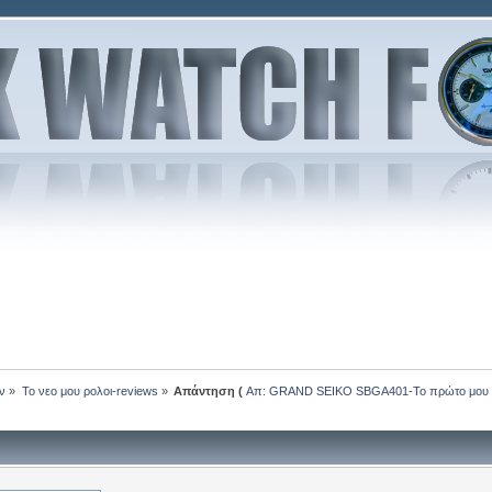
ν
»
Το νεο μου ρολοι-reviews
»
Απάντηση (
Απ: GRAND SEIKO SBGA401-Το πρώτο μου