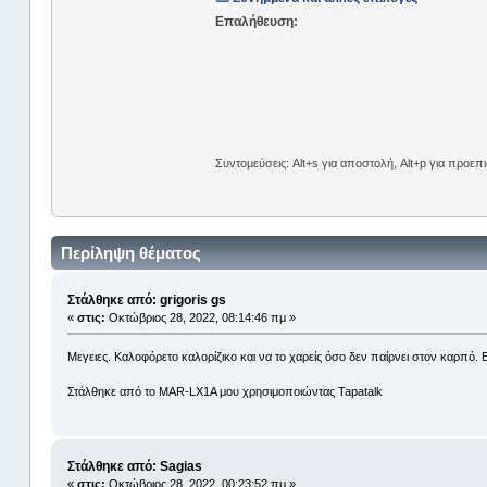
Επαλήθευση:
Συντομεύσεις: Alt+s για αποστολή, Alt+p για προε
Περίληψη θέματος
Στάλθηκε από: grigoris gs
«
στις:
Οκτώβριος 28, 2022, 08:14:46 πμ »
Μεγειες. Καλοφόρετο καλορίζικο και να το χαρείς όσο δεν παίρνει στον καρπό.
Στάλθηκε από το MAR-LX1A μου χρησιμοποιώντας Tapatalk
Στάλθηκε από: Sagias
«
στις:
Οκτώβριος 28, 2022, 00:23:52 πμ »