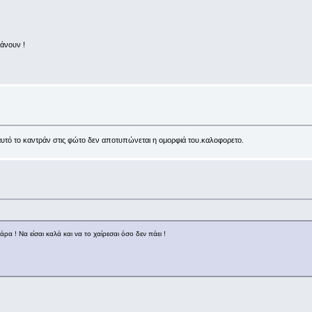
άνουν !
αυτό το καντράν στις φώτο δεν αποτυπώνεται η ομορφιά του.καλοφορετο.
άρα ! Να είσαι καλά και να το χαίρεσαι όσο δεν πάει !