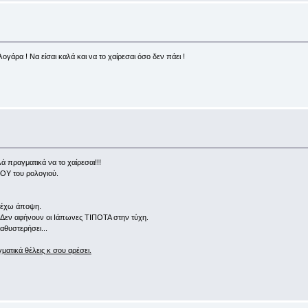
λογάρα ! Να είσαι καλά και να το χαίρεσαι όσο δεν πάει !
 πραγματικά να το χαίρεσαι!!!
ΡΟΥ του ρολογιού.
α έχω άποψη.
 Δεν αφήνουν οι Ιάπωνες ΤΙΠΟΤΑ στην τύχη.
καθυστερήσει...
ματικά θέλεις κ σου αρέσει.