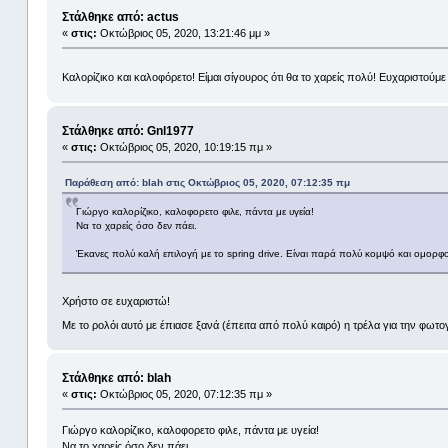
Στάλθηκε από: actus
«
στις:
Οκτώβριος 05, 2020, 13:21:46 μμ »
Καλορίζικο και καλοφόρετο! Είμαι σίγουρος ότι θα το χαρείς πολύ! Ευχαριστούμ
Στάλθηκε από: Gnl1977
«
στις:
Οκτώβριος 05, 2020, 10:19:15 πμ »
Παράθεση από: blah στις Οκτώβριος 05, 2020, 07:12:35 πμ
Γιώργο καλορίζικο, καλοφορετο φιλε, πάντα με υγεία!
Να το χαρείς όσο δεν πάει.
Έκανες πολύ καλή επιλογή με το spring drive. Είναι παρά πολύ κομψό και ομορφο 
Χρήστο σε ευχαριστώ!
Με το ρολόι αυτό με έπιασε ξανά (έπειτα από πολύ καιρό) η τρέλα για την φωτο
Στάλθηκε από: blah
«
στις:
Οκτώβριος 05, 2020, 07:12:35 πμ »
Γιώργο καλορίζικο, καλοφορετο φιλε, πάντα με υγεία!
Να το χαρείς όσο δεν πάει.