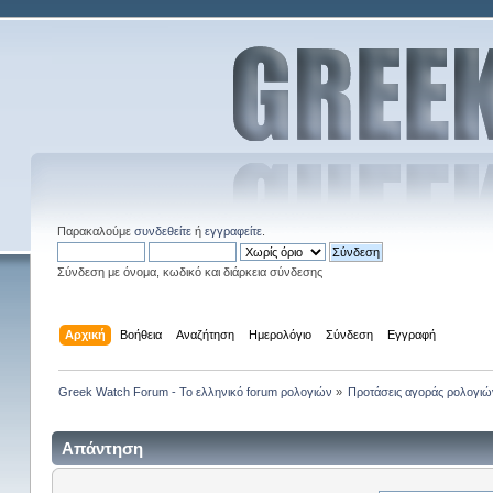
Παρακαλούμε
συνδεθείτε
ή
εγγραφείτε
.
Σύνδεση με όνομα, κωδικό και διάρκεια σύνδεσης
Αρχική
Βοήθεια
Αναζήτηση
Ημερολόγιο
Σύνδεση
Εγγραφή
Greek Watch Forum - Το ελληνικό forum ρολογιών
»
Προτάσεις αγοράς ρολογιώ
Απάντηση