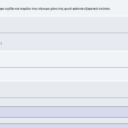
φο σχέδιο και παρόλο που σίγουρα χάνει στις φωτό φαίνεται εξαιρετικά στυλατο.
.!