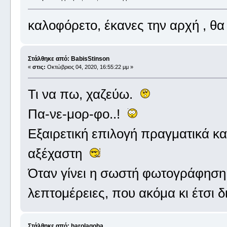
καλοφόρετο, έκανες την αρχή , θ
Στάλθηκε από: BabisStinson
«
στις:
Οκτώβριος 04, 2020, 16:55:22 μμ »
Τι να πω, χαζεύω.
Πα-νε-μορ-φο..!
Εξαιρετική επιλογή πραγματικά και
αξέχαστη
Όταν γίνει η σωστή φωτογράφηση
λεπτομέρειες, που ακόμα κι έτσι δ
Στάλθηκε από: harolagoha