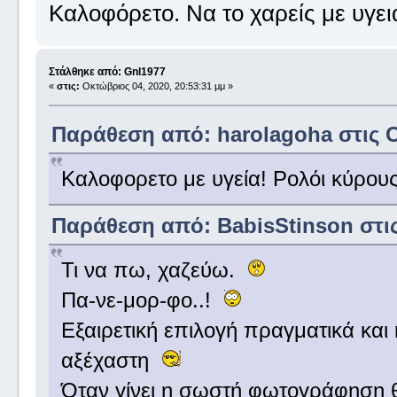
Καλοφόρετο. Να το χαρείς με υγει
Στάλθηκε από: Gnl1977
«
στις:
Οκτώβριος 04, 2020, 20:53:31 μμ »
Παράθεση από: harolagoha στις Ο
Καλοφορετο με υγεία! Ρολόι κύρους
Παράθεση από: BabisStinson στις
Τι να πω, χαζεύω.
Πα-νε-μορ-φο..!
Εξαιρετική επιλογή πραγματικά και 
αξέχαστη
Όταν γίνει η σωστή φωτογράφηση θ