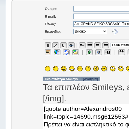
Όνομα:
E-mail:
Τίτλος:
Εικονίδιο:
Περισσότερα Smileys
[Άνοιγμα]
Τα επιπλέον Smileys, ε
[/img].