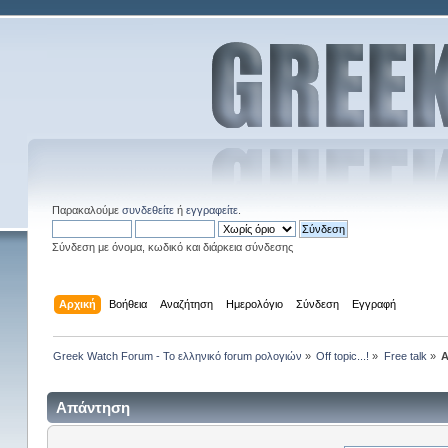
Παρακαλούμε
συνδεθείτε
ή
εγγραφείτε
.
Σύνδεση με όνομα, κωδικό και διάρκεια σύνδεσης
Αρχική
Βοήθεια
Αναζήτηση
Ημερολόγιο
Σύνδεση
Εγγραφή
Greek Watch Forum - Το ελληνικό forum ρολογιών
»
Off topic...!
»
Free talk
»
Α
Απάντηση