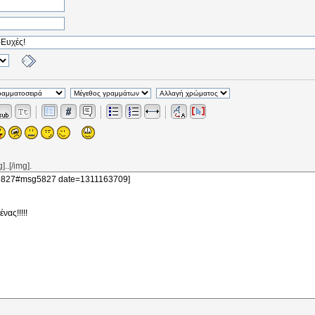
..[/img].