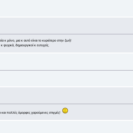
κ μόνο, μια κ αυτό είναι το κυριότερο στην ζωή!
κ ψυχικά, δημιουργικοί κ ευτυχείς.
α και πολλές όμορφες χαρούμενες στιγμές!