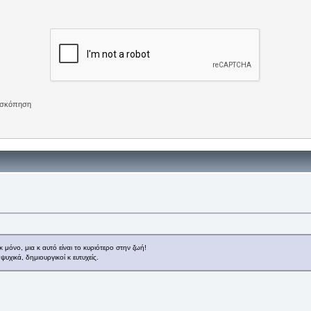
πισκόπηση
μόνο, μια κ αυτό είναι το κυριότερο στην ζωή!
ψυχικά, δημιουργικοί κ ευτυχείς.