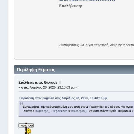
Επαλήθευση:
Συντομεύσεις: Alt+s για αποστολή, Alt+p για προε
Περίληψη θέματος
Στάλθηκε από: Giorgos_I
«
στις:
Απρίλιος 28, 2026, 23:18:03 μμ »
Παράθεση από: pugman στις Απρίλιος 28, 2026, 19:48:16 μμ
Συγχωρήστε την καθυστερημένη μου ευχή στους Γιώργηδες του φόρουμ για υγεία κ 
Ιδιαίτερα
@george_
,
@geezerv
κ
@Giorgos_I
να είστε πάντα υγιείς, σωματικά κ 