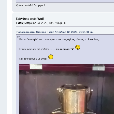
Χρόνια πολλά Γιώργο..!
Στάλθηκε από: Wolf-
«
στις:
Απρίλιος 23, 2026, 18:27:06 μμ »
Παράθεση από: Giorgos_I στις Απρίλιος 12, 2026, 21:51:00 μμ
Και το "καντήλι" που μετέφεραν από τους Αγίους τόπους το Αγιο Φως.
Οπως λένε και οι Εγγλέζοι, .......
as seen on TV
Και του χρόνου με υγεία.