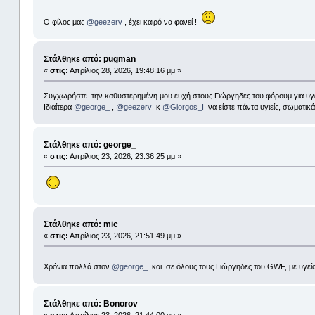
Ο φίλος μας
@geezerv
, έχει καιρό να φανεί !
Στάλθηκε από: pugman
«
στις:
Απρίλιος 28, 2026, 19:48:16 μμ »
Συγχωρήστε την καθυστερημένη μου ευχή στους Γιώργηδες του φόρουμ για υγεία 
Ιδιαίτερα
@george_
,
@geezerv
κ
@Giorgos_I
να είστε πάντα υγιείς, σωματικά 
Στάλθηκε από: george_
«
στις:
Απρίλιος 23, 2026, 23:36:25 μμ »
Στάλθηκε από: mic
«
στις:
Απρίλιος 23, 2026, 21:51:49 μμ »
Χρόνια πολλά στον
@george_
και σε όλους τους Γιώργηδες του GWF, με υγεί
Στάλθηκε από: Bonorov