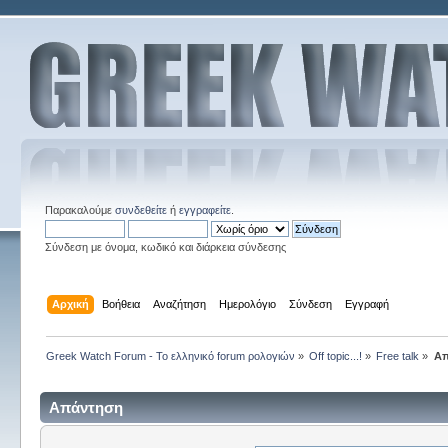
Παρακαλούμε
συνδεθείτε
ή
εγγραφείτε
.
Σύνδεση με όνομα, κωδικό και διάρκεια σύνδεσης
Αρχική
Βοήθεια
Αναζήτηση
Ημερολόγιο
Σύνδεση
Εγγραφή
Greek Watch Forum - Το ελληνικό forum ρολογιών
»
Off topic...!
»
Free talk
»
Απ
Απάντηση