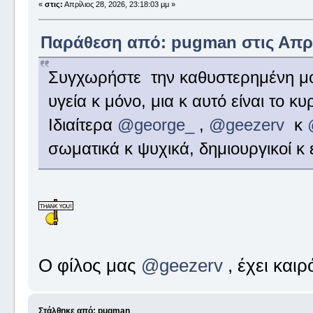
«
στις:
Απρίλιος 28, 2026, 23:18:03 μμ »
Παράθεση από: pugman στις Απρίλ
Συγχωρήστε την καθυστερημένη μο
υγεία κ μόνο, μια κ αυτό είναι το κ
Ιδιαίτερα
@george_
,
@geezerv
κ
σωματικά κ ψυχικά, δημιουργικοί κ 
Ο φίλος μας
@geezerv
, έχει καιρ
Στάλθηκε από: pugman