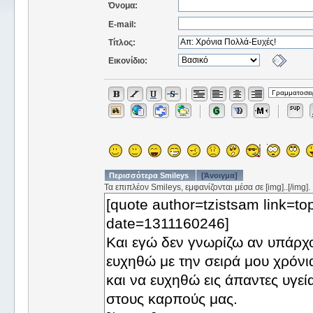
Όνομα:
E-mail:
Τίτλος:
Εικονίδιο:
Περισσότερα Smileys
[Άνοιγμα]
Τα επιπλέον Smileys, εμφανίζονται μέσα σε [img]..[/img].