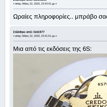
«
στις:
Μάιος 22, 2020, 23:43:41 μμ »
Ωραίες πληροφορίες.. μπράβο σα
Στάλθηκε από: Gnl1977
«
στις:
Μάιος 22, 2020, 23:41:51 μμ »
Μια από τις εκδόσεις της 6S: