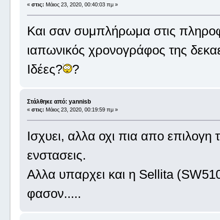
«
στις:
Μάιος 23, 2020, 00:40:03 πμ »
Και σαν συμπλήρωμα στις πληροφο
ιαπωνικός χρονογράφος της δεκαετί
Ιδέες?
?
Στάλθηκε από: yannisb
«
στις:
Μάιος 23, 2020, 00:19:59 πμ »
Ισχυει, αλλα οχι πια απο επιλογη 
ενστασεις.
Αλλα υπαρχει και η Sellita (SW5
φασον.....