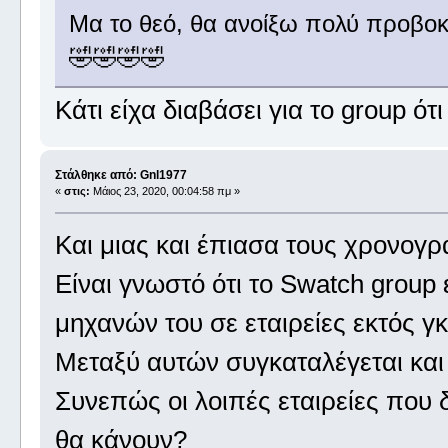
Μα το θεό, θα ανοίξω πολύ προβοκα
🤣🤣🤣🤣
Κάτι είχα διαβάσει για το group ότ
Στάλθηκε από: Gnl1977
«
στις:
Μάιος 23, 2020, 00:04:58 πμ »
Και μιας και έπιασα τους χρονογ
Είναι γνωστό ότι το Swatch group 
μηχανών του σε εταιρείες εκτός γ
Μεταξύ αυτών συγκαταλέγεται και 
Συνεπώς οι λοιπές εταιρείες που 
θα κάνουν?