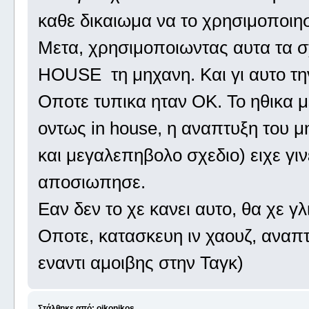
καθε δικαιωμα να το χρησιμοποιησ
Μετα, χρησιμοποιωντας αυτα τα
HOUSE τη μηχανη. Και γι αυτο την
Οποτε τυπικα ηταν ΟΚ. Το ηθικα μ
οντως in house, η αναπτυξη του μ
και μεγαλεπηβολο σχεδιο) ειχε γιν
αποσιωπησε.
Εαν δεν το χε κανει αυτο, θα χε γλ
Οποτε, κατασκευη ιν χαουζ, ανα
εναντι αμοιβης στην Ταγκ)
Στάλθηκε από: oikonikos