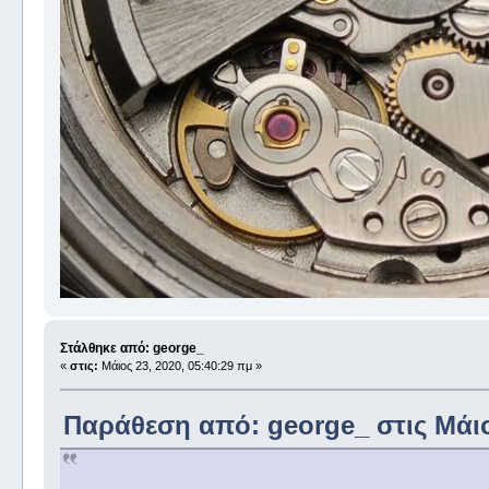
Στάλθηκε από: george_
«
στις:
Μάιος 23, 2020, 05:40:29 πμ »
Παράθεση από: george_ στις Μάιος