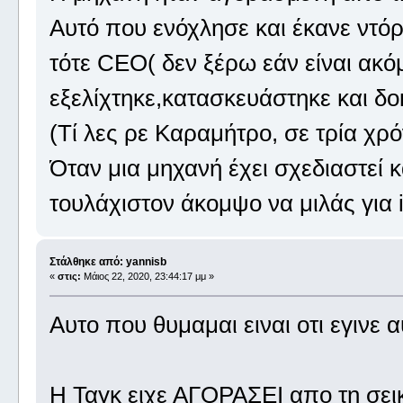
Αυτό που ενόχλησε και έκανε ντό
τότε CEO( δεν ξέρω εάν είναι ακόμ
εξελίχτηκε,κατασκευάστηκε και δοκ
(Τί λες ρε Καραμήτρο, σε τρία χρόν
Όταν μια μηχανή έχει σχεδιαστεί κ
τουλάχιστον άκομψο να μιλάς για i
Στάλθηκε από: yannisb
«
στις:
Μάιος 22, 2020, 23:44:17 μμ »
Αυτο που θυμαμαι ειναι οτι εγινε
Η Ταγκ ειχε ΑΓΟΡΑΣΕΙ απο τη σεικ