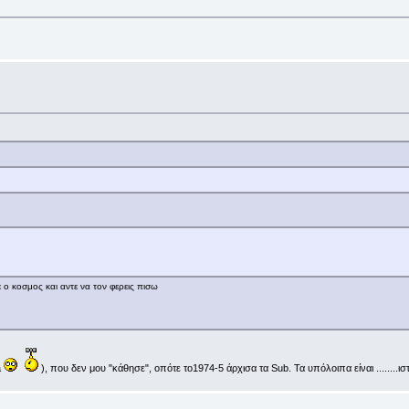
 ο κοσμος και αντε να τον φερεις πισω
a
), που δεν μου "κάθησε", οπότε το1974-5 άρχισα τα Sub. Τα υπόλοιπα είναι ........ι