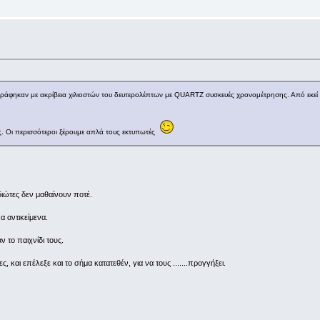
ράφηκαν με ακρίβεια χιλιοστών του δευτερολέπτων με QUARTZ συσκευές χρονομέτρησης. Από εκεί 
ς. Οι περισσότεροι ξέρουμε απλά τους εκτυπωτές
διώτες δεν μαθαίνουν ποτέ.
α αντικείμενα.
ν το παιχνίδι τους.
, και επέλεξε και το σήμα κατατεθέν, για να τους .......προγγήξει.