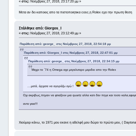
«
στις:
Νοέμβριος 27, 2018, 23:17:20 μμ »
Μετα αν δει καποιος απο τα πιστοποιητικα cosc,η Rolex εχει την πρωτη θεση
Στάλθηκε από: Giorgos_I
«
στις:
Νοέμβριος 27, 2018, 23:12:49 μμ »
Παράθεση από: george_ στις Νοέμβριος 27, 2018, 22:54:18 μμ
Παράθεση από: Giorgos_I στις Νοέμβριος 27, 2018, 22:47:01 μμ
Παράθεση από: george_ στις Νοέμβριος 27, 2018, 22:34:15 μμ
Μεχρι το ΄74 η Omega ειχε μεγαλυτερο μεριδιο απο την Rolex
....μετά, άρχισα να αγοράζω εγώ !
Οχι ακριβως,πηγαν να φτιαξουν μια quartz αλλα κατι δεν πηγε και τοσο καλα,εφυγε
αντε γεια!!!
Χιούμορ κάνω, το 1971 μου εκανε η αδελφή μου δώρο το πρώτο μου, ( Dayton