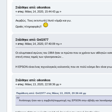
Στάλθηκε από: oikonikos
«
στις:
Μάιος 14, 2020, 15:44:43 μμ »
Ακριβώς. Τους εκτυπωτές! Αυτό νόμιζα και γω.
Ωραίες πληροφορίες!!
Στάλθηκε από: Gnl1977
«
στις:
Μάιος 14, 2020, 07:40:09 πμ »
Οι ολυμπιακοί αγώνες του 1964 ήταν οι πρώτοι που οι χρόνοι των αθλητών κ
στενή στους τομείς των ηλεκτρονικών...
Η EPSON είναι ένας τεχνολογικός κολοσσός που σε πολύ κόσμο δεν είναι γνω
Στάλθηκε από: oikonikos
«
στις:
Μάιος 13, 2020, 22:58:36 μμ »
Παράθεση από: Gnl1977 στις Μάιος 13, 2020, 20:36:44 μμ
Αντίστοιχη ήταν και η συμβολή/συμμετοχή της EPSON στην εξέλιξη και λανσάρ