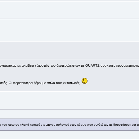
αταγράφηκαν με ακρίβεια χιλιοστών του δευτερολέπτων με QUARTZ συσκευές χρονομέτρησης.
στός. Οι περισσότεροι ξέρουμε απλά τους εκτυπωτές
ισμα του πρώτου ηλιακά τροφοδοτουμενου ρολογιού στον κόσμο που συνδεόταν με δορυφόρους γι