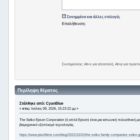
Συνημμένα και άλλες επιλογές
Επαλήθευση:
Συντομεύσεις: Alt+s για αποστολή, Alt+p για προε
Περίληψη θέματος
Στάλθηκε από: CyanBlue
«
στις:
Ιούλιος 08, 2026, 15:23:22 μμ »
The Seiko Epson Corporation (ή απλά Epson) είναι μια ιαπωνική πολυεθνική με
βιομηχανικό εξοπλισμό τεχνολογίας.
https://www.plus9time.com/blog/2022/10/22/the-seiko-family-companies-seiko-