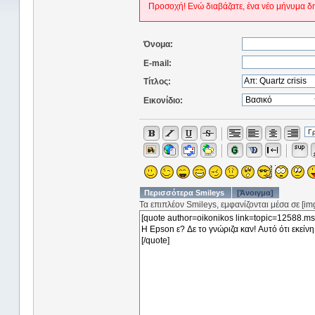
Προσοχή! Ενώ διαβάζατε, ένα νέο μήνυμα δ
Όνομα:
E-mail:
Τίτλος:
Εικονίδιο:
Περισσότερα Smileys
[Άνοιγμα]
Τα επιπλέον Smileys, εμφανίζονται μέσα σε [img]