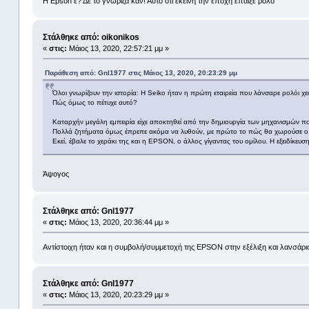
Η Epson ε? Δε το γνώριζα καν! Αυτό ότι εκείνη την εποχή έπαιξε ρόλο
Στάλθηκε από: oikonikos
«
στις:
Μάιος 13, 2020, 22:57:21 μμ »
Παράθεση από: Gnl1977 στις Μάιος 13, 2020, 20:23:29 μμ
Όλοι γνωρίζουν την ιστορία: Η Seiko ήταν η πρώτη εταιρεία που λάνσαρε ρολόι χε
Πώς όμως το πέτυχε αυτό?
Καταρχήν μεγάλη εμπειρία είχε αποκτηθεί από την δημιουργία των μηχανισμών 
Πολλά ζητήματα όμως έπρεπε ακόμα να λυθούν, με πρώτο το πώς θα χωρούσε ο μ
Εκεί, έβαλε το χεράκι της και η EPSON, ο άλλος γίγαντας του ομίλου. Η εξειδίκε
Άψογος
Στάλθηκε από: Gnl1977
«
στις:
Μάιος 13, 2020, 20:36:44 μμ »
Αντίστοιχη ήταν και η συμβολή/συμμετοχή της EPSON στην εξέλιξη και λανσ
Στάλθηκε από: Gnl1977
«
στις:
Μάιος 13, 2020, 20:23:29 μμ »