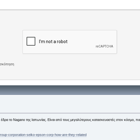
πισκόπηση
 έδρα το Nagano της Ιαπωνίας. Είναι από τους μεγαλύτερους κατασκευαστές στον κόσμο, παγ
group-corporation-seiko-epson-corp-how-are-they-related