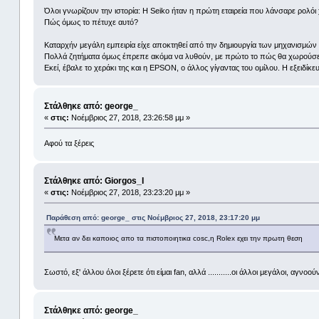
Όλοι γνωρίζουν την ιστορία: Η Seiko ήταν η πρώτη εταιρεία που λάνσαρε ρολόι 
Πώς όμως το πέτυχε αυτό?
Καταρχήν μεγάλη εμπειρία είχε αποκτηθεί από την δημιουργία των μηχανισμ
Πολλά ζητήματα όμως έπρεπε ακόμα να λυθούν, με πρώτο το πώς θα χωρούσε 
Εκεί, έβαλε το χεράκι της και η EPSON, ο άλλος γίγαντας του ομίλου. Η εξειδί
Στάλθηκε από: george_
«
στις:
Νοέμβριος 27, 2018, 23:26:58 μμ »
Αφού τα ξέρεις
Στάλθηκε από: Giorgos_I
«
στις:
Νοέμβριος 27, 2018, 23:23:20 μμ »
Παράθεση από: george_ στις Νοέμβριος 27, 2018, 23:17:20 μμ
Μετα αν δει καποιος απο τα πιστοποιητικα cosc,η Rolex εχει την πρωτη θεση
Σωστό, εξ' άλλου όλοι ξέρετε ότι είμαι fan, αλλά ...........οι άλλοι μεγάλοι, α
Στάλθηκε από: george_