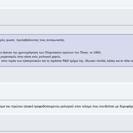
ιρός quartz, προλαβαίνοντας τους ανταγωνιστές.
που έκαναν την χρονομέτρηση των Ολυμπιακών αγώνων του Τόκυο, το 1964.
ηχανισμός στην κάσα ενός ρολογιού χειρός.
υση στον τομέα των ηλεκτρονικών και το τεράστιο R&D τμήμα της, έδωσαν πολλές λύσεις και εν τέλε
άρισμα του πρώτου ηλιακά τροφοδοτουμενου ρολογιού στον κόσμο που συνδεόταν με δορυφ