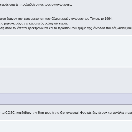
χειρός quartz, προλαβαίνοντας τους ανταγωνιστές.
ών που έκαναν την χρονομέτρηση των Ολυμπιακών αγώνων του Τόκυο, το 1964.
ο μηχανισμός στην κάσα ενός ρολογιού χειρός.
κευση στον τομέα των ηλεκτρονικών και το τεράστιο R&D τμήμα της, έδωσαν πολλές λύσεις κα
γνοούν τα COSC, και βάζουν την δική τους ή την Geneva seal. Φυσικά, δεν έχουν και μεγάλες πα