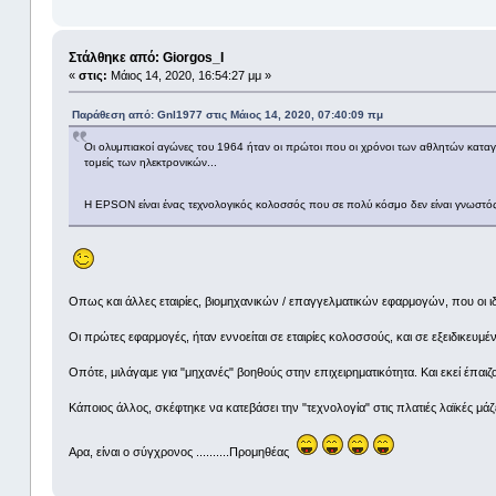
Στάλθηκε από: Giorgos_I
«
στις:
Μάιος 14, 2020, 16:54:27 μμ »
Παράθεση από: Gnl1977 στις Μάιος 14, 2020, 07:40:09 πμ
Οι ολυμπιακοί αγώνες του 1964 ήταν οι πρώτοι που οι χρόνοι των αθλητών καταγ
τομείς των ηλεκτρονικών...
Η EPSON είναι ένας τεχνολογικός κολοσσός που σε πολύ κόσμο δεν είναι γνωστό
Οπως και άλλες εταιρίες, βιομηχανικών / επαγγελματικών εφαρμογών, που οι ι
Οι πρώτες εφαρμογές, ήταν εννοείται σε εταιρίες κολοσσούς, και σε εξειδικευμέν
Οπότε, μιλάγαμε για "μηχανές" βοηθούς στην επιχειρηματικότητα. Και εκεί έπαιζα
Κάποιος άλλος, σκέφτηκε να κατεβάσει την "τεχνολογία" στις πλατιές λαϊκές μάζες
Αρα, είναι ο σύγχρονος ..........Προμηθέας