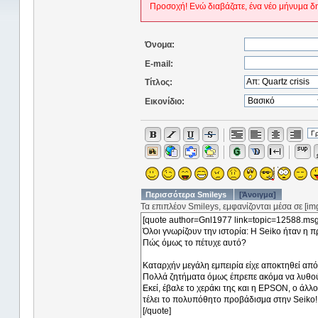
Προσοχή! Ενώ διαβάζατε, ένα νέο μήνυμα δ
Όνομα:
E-mail:
Τίτλος:
Εικονίδιο:
Περισσότερα Smileys
[Άνοιγμα]
Τα επιπλέον Smileys, εμφανίζονται μέσα σε [img]