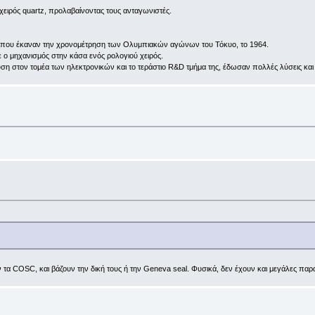
χειρός quartz, προλαβαίνοντας τους ανταγωνιστές.
ών που έκαναν την χρονομέτρηση των Ολυμπιακών αγώνων του Τόκυο, το 1964.
ο μηχανισμός στην κάσα ενός ρολογιού χειρός.
κευση στον τομέα των ηλεκτρονικών και το τεράστιο R&D τμήμα της, έδωσαν πολλές λύσεις κα
γνοούν τα COSC, και βάζουν την δική τους ή την Geneva seal. Φυσικά, δεν έχουν και μεγάλες πα