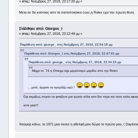
«
στις:
Νοέμβριος 27, 2018, 23:17:20 μμ »
Μετα αν δει καποιος απο τα πιστοποιητικα cosc,η Rolex εχει την πρωτη θεση
Στάλθηκε από: Giorgos_I
«
στις:
Νοέμβριος 27, 2018, 23:12:49 μμ »
Παράθεση από: george_ στις Νοέμβριος 27, 2018, 22:54:18 μμ
Παράθεση από: Giorgos_I στις Νοέμβριος 27, 2018, 22:47:01 μμ
Παράθεση από: george_ στις Νοέμβριος 27, 2018, 22:34:15 μμ
Μεχρι το ΄74 η Omega ειχε μεγαλυτερο μεριδιο απο την Rolex
....μετά, άρχισα να αγοράζω εγώ !
Οχι ακριβως,πηγαν να φτιαξουν μια quartz αλλα κατι δεν πηγε και τοσο καλα,εφυγε
αντε γεια!!!
Χιούμορ κάνω, το 1971 μου εκανε η αδελφή μου δώρο το πρώτο μου, ( Dayton