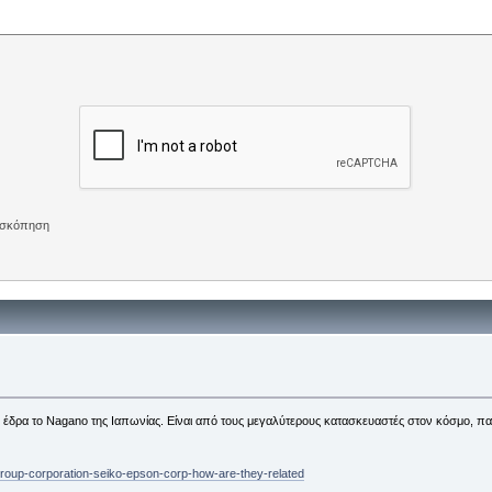
πισκόπηση
 έδρα το Nagano της Ιαπωνίας. Είναι από τους μεγαλύτερους κατασκευαστές στον κόσμο, παγ
group-corporation-seiko-epson-corp-how-are-they-related