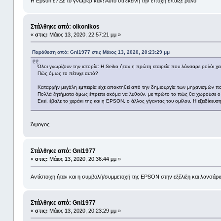
Η Epson ε? Δε το γνώριζα καν! Αυτό ότι εκείνη την εποχή έπαιξε ρόλο
Στάλθηκε από: oikonikos
«
στις:
Μάιος 13, 2020, 22:57:21 μμ »
Παράθεση από: Gnl1977 στις Μάιος 13, 2020, 20:23:29 μμ
Όλοι γνωρίζουν την ιστορία: Η Seiko ήταν η πρώτη εταιρεία που λάνσαρε ρολόι χε
Πώς όμως το πέτυχε αυτό?
Καταρχήν μεγάλη εμπειρία είχε αποκτηθεί από την δημιουργία των μηχανισμών 
Πολλά ζητήματα όμως έπρεπε ακόμα να λυθούν, με πρώτο το πώς θα χωρούσε ο μ
Εκεί, έβαλε το χεράκι της και η EPSON, ο άλλος γίγαντας του ομίλου. Η εξειδίκε
Άψογος
Στάλθηκε από: Gnl1977
«
στις:
Μάιος 13, 2020, 20:36:44 μμ »
Αντίστοιχη ήταν και η συμβολή/συμμετοχή της EPSON στην εξέλιξη και λανσ
Στάλθηκε από: Gnl1977
«
στις:
Μάιος 13, 2020, 20:23:29 μμ »