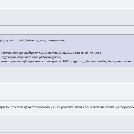
ιρός quartz, προλαβαίνοντας τους ανταγωνιστές.
που έκαναν την χρονομέτρηση των Ολυμπιακών αγώνων του Τόκυο, το 1964.
ηχανισμός στην κάσα ενός ρολογιού χειρός.
υση στον τομέα των ηλεκτρονικών και το τεράστιο R&D τμήμα της, έδωσαν πολλές λύσεις και εν τέλε
άρισμα του πρώτου ηλιακά τροφοδοτουμενου ρολογιού στον κόσμο που συνδεόταν με δορυφ