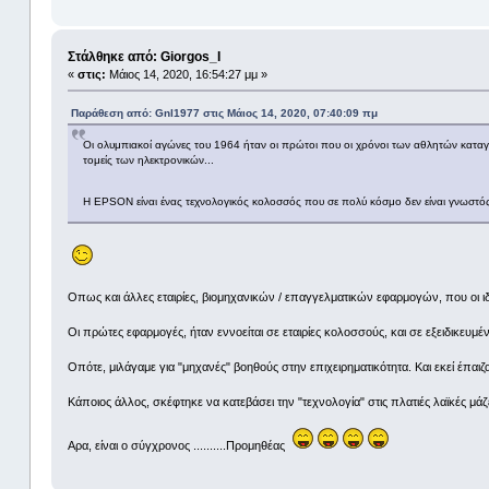
Στάλθηκε από: Giorgos_I
«
στις:
Μάιος 14, 2020, 16:54:27 μμ »
Παράθεση από: Gnl1977 στις Μάιος 14, 2020, 07:40:09 πμ
Οι ολυμπιακοί αγώνες του 1964 ήταν οι πρώτοι που οι χρόνοι των αθλητών καταγ
τομείς των ηλεκτρονικών...
Η EPSON είναι ένας τεχνολογικός κολοσσός που σε πολύ κόσμο δεν είναι γνωστό
Οπως και άλλες εταιρίες, βιομηχανικών / επαγγελματικών εφαρμογών, που οι ι
Οι πρώτες εφαρμογές, ήταν εννοείται σε εταιρίες κολοσσούς, και σε εξειδικευμέν
Οπότε, μιλάγαμε για "μηχανές" βοηθούς στην επιχειρηματικότητα. Και εκεί έπαιζα
Κάποιος άλλος, σκέφτηκε να κατεβάσει την "τεχνολογία" στις πλατιές λαϊκές μάζες
Αρα, είναι ο σύγχρονος ..........Προμηθέας