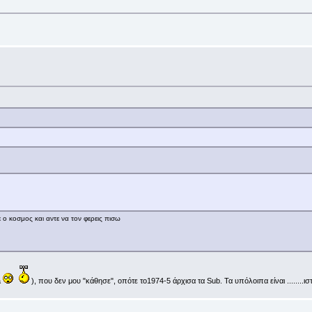
 ο κοσμος και αντε να τον φερεις πισω
a
), που δεν μου "κάθησε", οπότε το1974-5 άρχισα τα Sub. Τα υπόλοιπα είναι ........ι