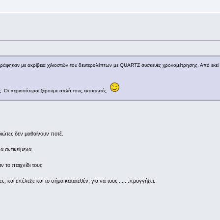
ράφηκαν με ακρίβεια χιλιοστών του δευτερολέπτων με QUARTZ συσκευές χρονομέτρησης. Από εκεί 
ς. Οι περισσότεροι ξέρουμε απλά τους εκτυπωτές
διώτες δεν μαθαίνουν ποτέ.
α αντικείμενα.
ν το παιχνίδι τους.
, και επέλεξε και το σήμα κατατεθέν, για να τους .......προγγήξει.