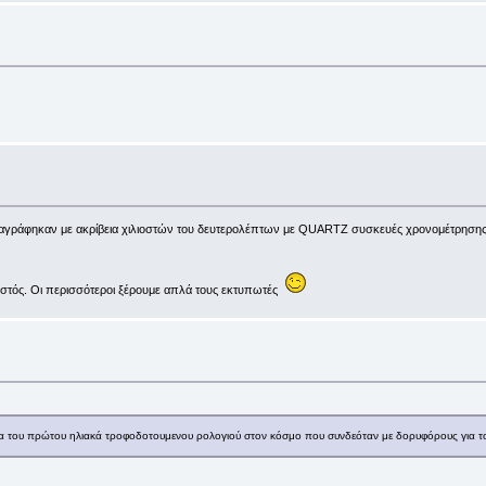
αταγράφηκαν με ακρίβεια χιλιοστών του δευτερολέπτων με QUARTZ συσκευές χρονομέτρησης.
στός. Οι περισσότεροι ξέρουμε απλά τους εκτυπωτές
ισμα του πρώτου ηλιακά τροφοδοτουμενου ρολογιού στον κόσμο που συνδεόταν με δορυφόρους γι