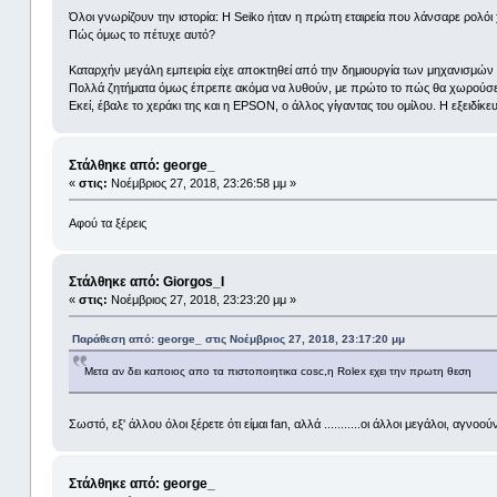
Όλοι γνωρίζουν την ιστορία: Η Seiko ήταν η πρώτη εταιρεία που λάνσαρε ρολόι 
Πώς όμως το πέτυχε αυτό?
Καταρχήν μεγάλη εμπειρία είχε αποκτηθεί από την δημιουργία των μηχανισμ
Πολλά ζητήματα όμως έπρεπε ακόμα να λυθούν, με πρώτο το πώς θα χωρούσε 
Εκεί, έβαλε το χεράκι της και η EPSON, ο άλλος γίγαντας του ομίλου. Η εξειδί
Στάλθηκε από: george_
«
στις:
Νοέμβριος 27, 2018, 23:26:58 μμ »
Αφού τα ξέρεις
Στάλθηκε από: Giorgos_I
«
στις:
Νοέμβριος 27, 2018, 23:23:20 μμ »
Παράθεση από: george_ στις Νοέμβριος 27, 2018, 23:17:20 μμ
Μετα αν δει καποιος απο τα πιστοποιητικα cosc,η Rolex εχει την πρωτη θεση
Σωστό, εξ' άλλου όλοι ξέρετε ότι είμαι fan, αλλά ...........οι άλλοι μεγάλοι, α
Στάλθηκε από: george_