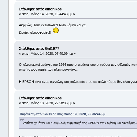
Στάλθηκε από: oikonikos
«
στις:
Μάιος 14, 2020, 15:44:43 μμ »
Ακριβώς. Τους εκτυπωτές! Αυτό νόμιζα και γω.
Ωραίες πληροφορίες!!
Στάλθηκε από: Gnl1977
«
στις:
Μάιος 14, 2020, 07:40:09 πμ »
Οι ολυμπιακοί αγώνες του 1964 ήταν οι πρώτοι που οι χρόνοι των αθλητών κ
στενή στους τομείς των ηλεκτρονικών...
Η EPSON είναι ένας τεχνολογικός κολοσσός που σε πολύ κόσμο δεν είναι γνω
Στάλθηκε από: oikonikos
«
στις:
Μάιος 13, 2020, 22:58:36 μμ »
Παράθεση από: Gnl1977 στις Μάιος 13, 2020, 20:36:44 μμ
Αντίστοιχη ήταν και η συμβολή/συμμετοχή της EPSON στην εξέλιξη και λανσάρ