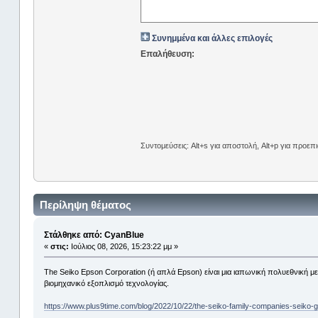
Συνημμένα και άλλες επιλογές
Επαλήθευση:
Συντομεύσεις: Alt+s για αποστολή, Alt+p για προε
Περίληψη θέματος
Στάλθηκε από: CyanBlue
«
στις:
Ιούλιος 08, 2026, 15:23:22 μμ »
The Seiko Epson Corporation (ή απλά Epson) είναι μια ιαπωνική πολυεθνική με
βιομηχανικό εξοπλισμό τεχνολογίας.
https://www.plus9time.com/blog/2022/10/22/the-seiko-family-companies-seiko-