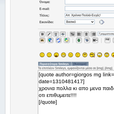
Όνομα:
E-mail:
Τίτλος:
Εικονίδιο:
Περισσότερα Smileys
[Άνοιγμα]
Τα επιπλέον Smileys, εμφανίζονται μέσα σε [img]..[/img].