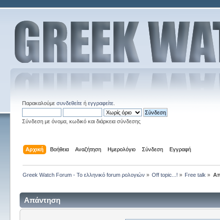
Παρακαλούμε
συνδεθείτε
ή
εγγραφείτε
.
Σύνδεση με όνομα, κωδικό και διάρκεια σύνδεσης
Αρχική
Βοήθεια
Αναζήτηση
Ημερολόγιο
Σύνδεση
Εγγραφή
Greek Watch Forum - Το ελληνικό forum ρολογιών
»
Off topic...!
»
Free talk
»
Απ
Απάντηση