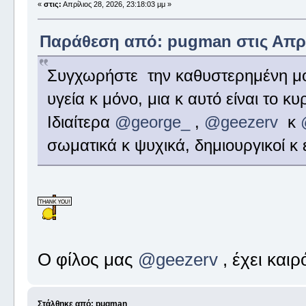
«
στις:
Απρίλιος 28, 2026, 23:18:03 μμ »
Παράθεση από: pugman στις Απρίλ
Συγχωρήστε την καθυστερημένη μο
υγεία κ μόνο, μια κ αυτό είναι το κ
Ιδιαίτερα
@george_
,
@geezerv
κ
σωματικά κ ψυχικά, δημιουργικοί κ 
Ο φίλος μας
@geezerv
, έχει καιρ
Στάλθηκε από: pugman