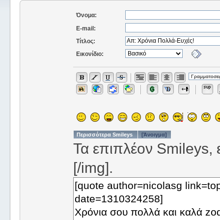
Όνομα:
E-mail:
Τίτλος:
Εικονίδιο:
Περισσότερα Smileys
[Άνοιγμα]
Τα επιπλέον Smileys, ε
[/img].