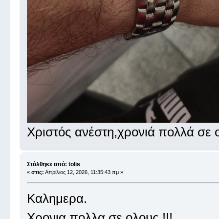
Χριστός ανέστη,χρονιά πολλά σε 
Στάλθηκε από: tolis
«
στις:
Απρίλιος 12, 2026, 11:35:43 πμ »
Καλημερα.
Χρονια πολλα σε ολους !!!