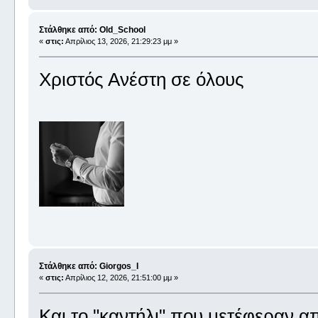
Στάλθηκε από: Old_School
«
στις:
Απρίλιος 13, 2026, 21:29:23 μμ »
Χριστός Ανέστη σε όλους
Στάλθηκε από: Giorgos_I
«
στις:
Απρίλιος 12, 2026, 21:51:00 μμ »
Και το "καντήλι" που μετέφεραν α