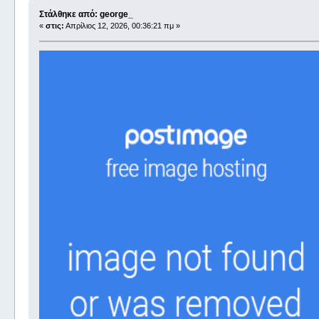
Στάλθηκε από: george_
«
στις:
Απρίλιος 12, 2026, 00:36:21 πμ »