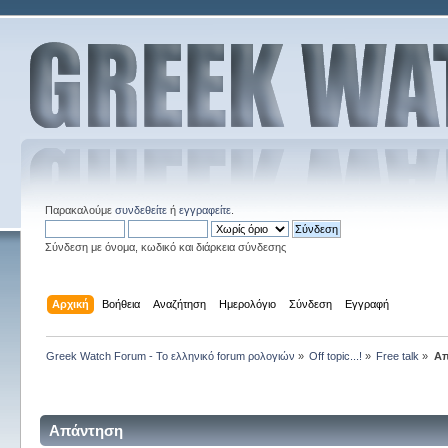
Παρακαλούμε
συνδεθείτε
ή
εγγραφείτε
.
Σύνδεση με όνομα, κωδικό και διάρκεια σύνδεσης
Αρχική
Βοήθεια
Αναζήτηση
Ημερολόγιο
Σύνδεση
Εγγραφή
Greek Watch Forum - Το ελληνικό forum ρολογιών
»
Off topic...!
»
Free talk
»
Απ
Απάντηση