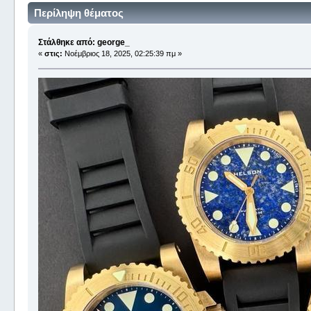
Περίληψη θέματος
Στάλθηκε από: george_
«
στις:
Νοέμβριος 18, 2025, 02:25:39 πμ »