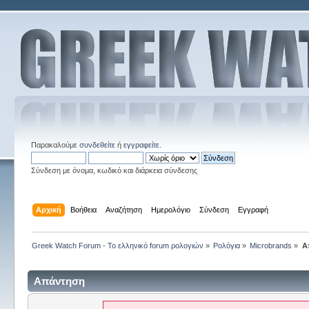
Παρακαλούμε
συνδεθείτε
ή
εγγραφείτε
.
Σύνδεση με όνομα, κωδικό και διάρκεια σύνδεσης
Αρχική
Βοήθεια
Αναζήτηση
Ημερολόγιο
Σύνδεση
Εγγραφή
Greek Watch Forum - Το ελληνικό forum ρολογιών
»
Ρολόγια
»
Microbrands
»
Α
Απάντηση