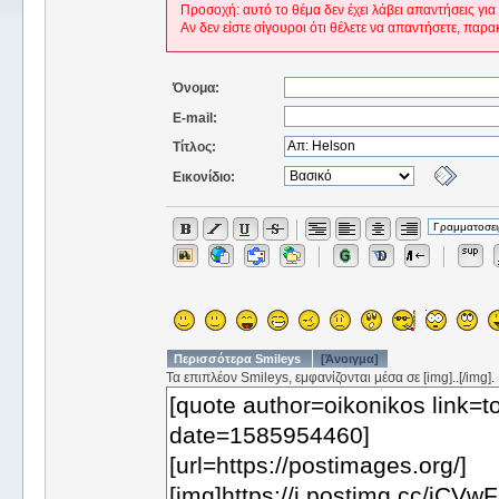
Προσοχή: αυτό το θέμα δεν έχει λάβει απαντήσεις για
Αν δεν είστε σίγουροι ότι θέλετε να απαντήσετε, παρα
Όνομα:
E-mail:
Τίτλος:
Εικονίδιο:
Περισσότερα Smileys
[Άνοιγμα]
Τα επιπλέον Smileys, εμφανίζονται μέσα σε [img]..[/img].