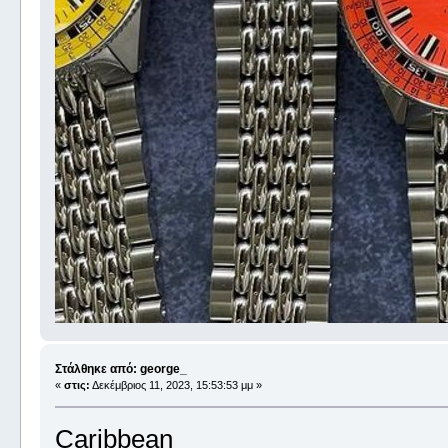
Στάλθηκε από: george_
«
στις:
Δεκέμβριος 11, 2023, 15:53:53 μμ »
Caribbean