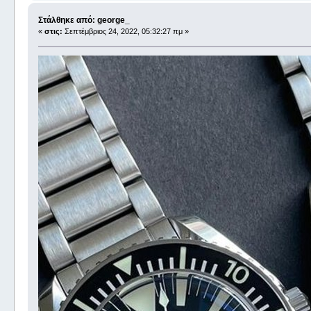
Στάλθηκε από: george_
«
στις:
Σεπτέμβριος 24, 2022, 05:32:27 πμ »