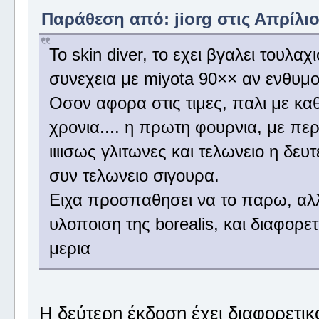
Παράθεση από: jiorg στις Απρίλιος
Το skin diver, το εχει βγαλει τουλα
συνεχεια με miyota 90×× αν ενθυμο
Οσον αφορα στις τιμες, παλι με κ
χρονια.... η πρωτη φουρνια, με περ
ιιιισως γλιτωνες και τελωνειο η δευ
συν τελωνειο σιγουρα.
Ειχα προσπαθησει να το παρω, αλλα
υλοποιση της borealis, και διαφορε
μερια
Η δεύτερη έκδοση έχει διαφορετι