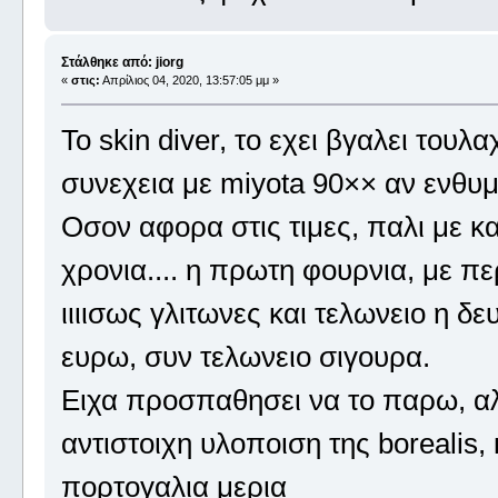
Στάλθηκε από: jiorg
«
στις:
Απρίλιος 04, 2020, 13:57:05 μμ »
Το skin diver, το εχει βγαλει τουλ
συνεχεια με miyota 90×× αν ενθυμ
Οσον αφορα στις τιμες, παλι με 
χρονια.... η πρωτη φουρνια, με πε
ιιιισως γλιτωνες και τελωνειο η δε
ευρω, συν τελωνειο σιγουρα.
Ειχα προσπαθησει να το παρω, αλλ
αντιστοιχη υλοποιση της borealis,
πορτογαλια μερια