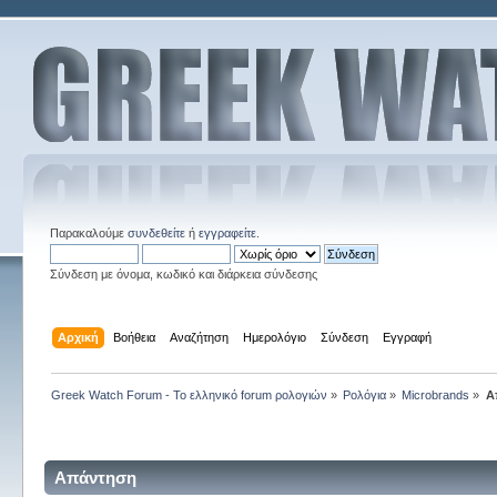
Παρακαλούμε
συνδεθείτε
ή
εγγραφείτε
.
Σύνδεση με όνομα, κωδικό και διάρκεια σύνδεσης
Αρχική
Βοήθεια
Αναζήτηση
Ημερολόγιο
Σύνδεση
Εγγραφή
Greek Watch Forum - Το ελληνικό forum ρολογιών
»
Ρολόγια
»
Microbrands
»
Α
Απάντηση