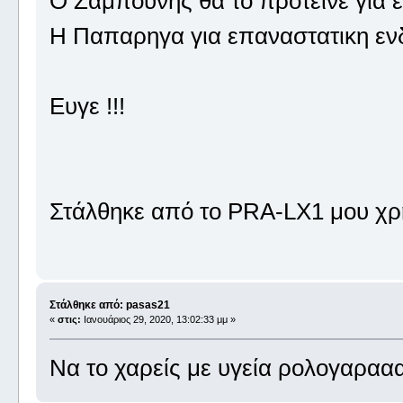
Ο Ζαμπουνης θα το προτεινε για ε
Η Παπαρηγα για επαναστατικη εν
Ευγε !!!
Στάλθηκε από το PRA-LX1 μου χρ
Στάλθηκε από: pasas21
«
στις:
Ιανουάριος 29, 2020, 13:02:33 μμ »
Να το χαρείς με υγεία ρολογαραα