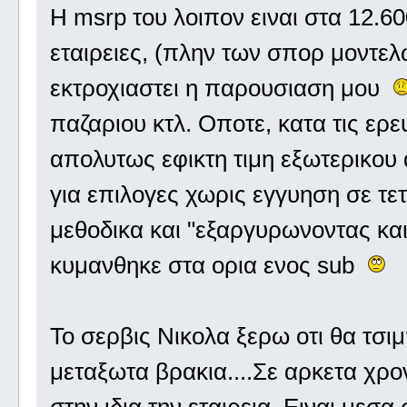
Η msrp του λοιπον ειναι στα 12.6
εταιρειες, (πλην των σπορ μοντε
εκτροχιαστει η παρουσιαση μου
παζαριου κτλ. Οποτε, κατα τις ερε
απολυτως εφικτη τιμη εξωτερικου
για επιλογες χωρις εγγυηση σε τετ
μεθοδικα και "εξαργυρωνοντας και
κυμανθηκε στα ορια ενος sub
Το σερβις Νικολα ξερω οτι θα τσιμ
μεταξωτα βρακια....Σε αρκετα χρον
στην ιδια την εταιρεια. Ειναι μεσα