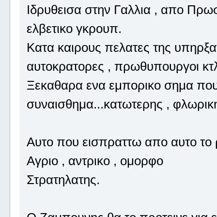
Ιδρυθεισα στην Γαλλια , απο Πρω
ελβετικο γκρουπ.
Κατα καιρους πελατες της υπηρξαν 
αυτοκρατορες , πρωθυπουργοι κτλ
Ξεκαθαρα ενα εμπορικο σημα που
συναισθημα...κατωτερης , φλωρι
Αυτο που εισπραττω απο αυτο το ρ
Αγριο , αντρικο , ομορφο
Στρατηλατης.