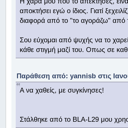
Η χαρά μου που το απέκτησες, είναι
αποκτήσει εγώ ο ίδιος. Γιατί ξεχειλί
διαφορά από το "το αγοράζω" από 
Σου εύχομαι από ψυχής να το χαρ
κάθε στιγμή μαζί του. Οπως σε καθ
Παράθεση από: yannisb στις Ιανου
Α να χαθείς, με συγκίνησες!
Στάλθηκε από το BLA-L29 μου χρησ