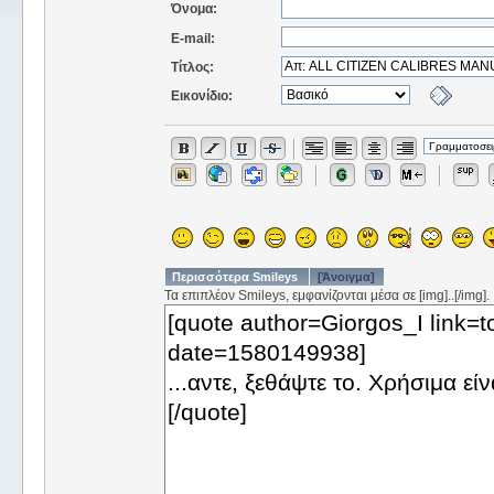
Όνομα:
E-mail:
Τίτλος:
Εικονίδιο:
Περισσότερα Smileys
[Άνοιγμα]
Τα επιπλέον Smileys, εμφανίζονται μέσα σε [img]..[/img].