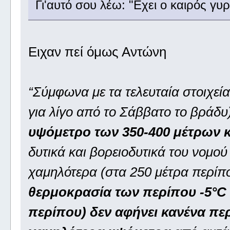
Γι'αυτό σου λέω: "Εχει ο καιρός γυρ
Ειχαν πεί όμως Αντώνη
“Σύμφωνα με τα τελευταία στοιχεία
για λίγο από το Σάββατο το βράδυ)
υψόμετρο των 350-400 μέτρων κ
δυτικά και βορειοδυτικά του νομού
χαμηλότερα (στα 250 μέτρα περίπο
θερμοκρασία των περίπου -5°C 
περίπου) δεν αφήνει κανένα πε