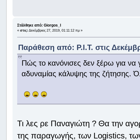
Στάλθηκε από: Giorgos_I
«
στις:
Δεκέμβριος 27, 2019, 01:11:12 πμ »
Παράθεση από: P.I.T. στις Δεκέμβρ
Πώς το κανόνισες δεν ξέρω για να 
αδυναμίας κάλυψης της ζήτησης. Όλ
Τι λες ρε Παναγιώτη ? Θα την αγ
της παραγωγής, των Logistics, των