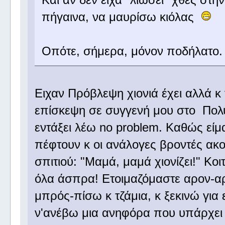
πήγαινα, να μαυρίσω κιόλας
Οπότε, σήμερα, μόνον ποδήλατο
Ειχαν Πρόβλεψη χιονιά έχει αλλά κ
επίσκεψη σε συγγενή μου στο Πολυ
εντάξει λέω no problem. Καθώς είμα
πέφτουν κ οι ανάλογες βροντές ακού
σπιτιού: "Μαμά, μαμά χιονίζει!" Κο
όλα άσπρα! Ετοιμαζόμαστε αρον-α
μπρός-πίσω κ τζάμια, κ ξεκινώ γι
ν'ανέβω μια ανηφόρα που υπάρχει 