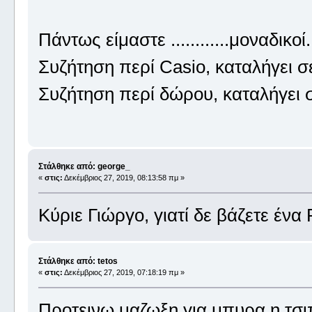
Πάντως είμαστε ............μοναδικοί
Συζήτηση περί Casio, καταλήγει 
Συζήτηση περί δώρου, καταλήγει
Στάλθηκε από: george_
«
στις:
Δεκέμβριος 27, 2019, 08:13:58 πμ »
Κύριε Γιώργο, γιατί δε βάζετε έν
Στάλθηκε από: tetos
«
στις:
Δεκέμβριος 27, 2019, 07:18:19 πμ »
Προτεινω μαζωξη για μπυρα η τσι