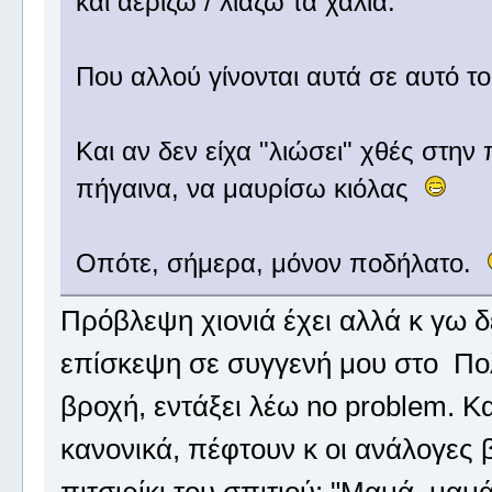
και αερίζω / λιάζω τα χαλιά.
Που αλλού γίνονται αυτά σε αυτό 
Και αν δεν είχα "λιώσει" χθές στην
πήγαινα, να μαυρίσω κιόλας
Οπότε, σήμερα, μόνον ποδήλατο.
Πρόβλεψη χιονιά έχει αλλά κ γω 
επίσκεψη σε συγγενή μου στο Πολ
βροχή, εντάξει λέω no problem. Κα
κανονικά, πέφτουν κ οι ανάλογες 
πιτσιρίκι του σπιτιού: "Μαμά, μαμ