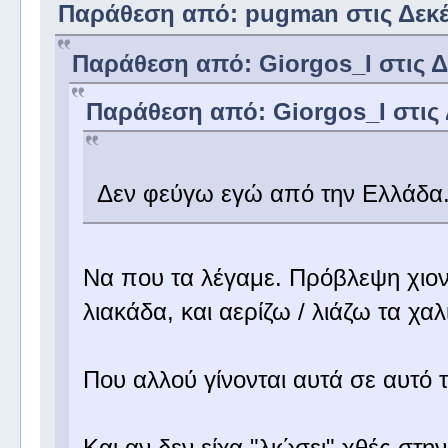
Παράθεση από: pugman στις Δεκέμ
Παράθεση από: Giorgos_I στις Δε
Παράθεση από: Giorgos_I στις 
Δεν φεύγω εγώ από την Ελλάδα
Να που τα λέγαμε. Πρόβλεψη χιονι
λιακάδα, και αερίζω / λιάζω τα χαλ
Που αλλού γίνονται αυτά σε αυτό
Και αν δεν είχα "λιώσει" χθές στη