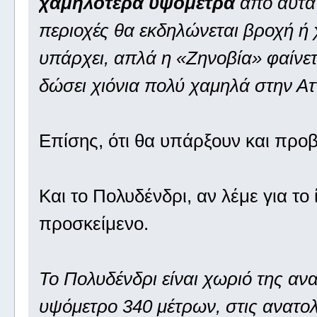
χαμηλότερα υψόμετρα
από αυτά 
περιοχές θα εκδηλώνεται βροχή ή 
υπάρχει, απλά η «Ζηνοβία» φαίνετα
δώσει χιόνια πολύ χαμηλά στην Αττ
Επίσης, ότι θα υπάρξουν και πρ
Και το Πολυδένδρι, αν λέμε για το ί
προσκείμενο.
Το Πολυδένδρι είναι χωριό της ανα
υψόμετρο 340 μέτρων, στις ανατολ