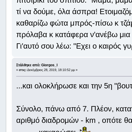
τί να δούμε, όλα άσπρα! Ετοιμαζ
καθαρίζω φώτα μπρός-πίσω κ τζάμι
πρόλαβα κ κατάφερα ν'ανέβω μια 
Γι'αυτό σου λέω: "Εχει ο καιρός γ
Στάλθηκε από: Giorgos_I
«
στις:
Δεκέμβριος 28, 2019, 18:10:52 μμ »
...και ολοκλήρωσε και την 5η "βου
Σύνολο, πάνω από 7. Πλέον, καταγ
αριθμό διαδρομών - km , οπότε θ