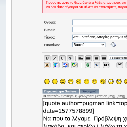
Προσοχή: αυτό το θέμα δεν έχει λάβει απαντήσεις για
Αν δεν είστε σίγουροι ότι θέλετε να απαντήσετε, παρα
Όνομα:
E-mail:
Τίτλος:
Εικονίδιο:
Περισσότερα Smileys
[Άνοιγμα]
Τα επιπλέον Smileys, εμφανίζονται μέσα σε [img]..[/img].