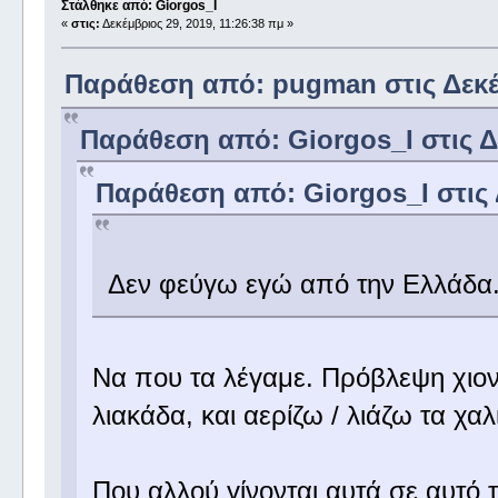
Στάλθηκε από: Giorgos_I
«
στις:
Δεκέμβριος 29, 2019, 11:26:38 πμ »
Παράθεση από: pugman στις Δεκέμ
Παράθεση από: Giorgos_I στις Δε
Παράθεση από: Giorgos_I στις 
Δεν φεύγω εγώ από την Ελλάδα
Να που τα λέγαμε. Πρόβλεψη χιονι
λιακάδα, και αερίζω / λιάζω τα χαλ
Που αλλού γίνονται αυτά σε αυτό