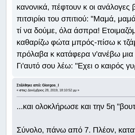
κανονικά, πέφτουν κ οι ανάλογες 
πιτσιρίκι του σπιτιού: "Μαμά, μαμ
τί να δούμε, όλα άσπρα! Ετοιμαζ
καθαρίζω φώτα μπρός-πίσω κ τζάμι
πρόλαβα κ κατάφερα ν'ανέβω μια 
Γι'αυτό σου λέω: "Εχει ο καιρός γ
Στάλθηκε από: Giorgos_I
«
στις:
Δεκέμβριος 28, 2019, 18:10:52 μμ »
...και ολοκλήρωσε και την 5η "βου
Σύνολο, πάνω από 7. Πλέον, καταγ