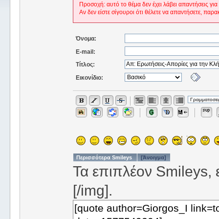
Προσοχή: αυτό το θέμα δεν έχει λάβει απαντήσεις για
Αν δεν είστε σίγουροι ότι θέλετε να απαντήσετε, παρα
Όνομα:
E-mail:
Τίτλος:
Εικονίδιο:
Περισσότερα Smileys
[Άνοιγμα]
Τα επιπλέον Smileys, ε
[/img].