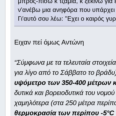
μπρός-πίσω κ τζάμια, κ ξεκινώ γι
ν'ανέβω μια ανηφόρα που υπάρχει 
Γι'αυτό σου λέω: "Εχει ο καιρός γυρ
Ειχαν πεί όμως Αντώνη
“Σύμφωνα με τα τελευταία στοιχεία
για λίγο από το Σάββατο το βράδυ)
υψόμετρο των 350-400 μέτρων κ
δυτικά και βορειοδυτικά του νομού
χαμηλότερα (στα 250 μέτρα περίπο
θερμοκρασία των περίπου -5°C 