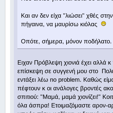
Και αν δεν είχα "λιώσει" χθές στη
πήγαινα, να μαυρίσω κιόλας
Οπότε, σήμερα, μόνον ποδήλατο
Ειχαν Πρόβλεψη χιονιά έχει αλλά κ
επίσκεψη σε συγγενή μου στο Πολυ
εντάξει λέω no problem. Καθώς είμα
πέφτουν κ οι ανάλογες βροντές ακού
σπιτιού: "Μαμά, μαμά χιονίζει!" Κο
όλα άσπρα! Ετοιμαζόμαστε αρον-α