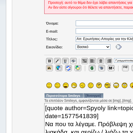
Προσοχή: αυτό το θέμα δεν έχει λάβει απαντήσεις για
Αν δεν είστε σίγουροι ότι θέλετε να απαντήσετε, παρα
Όνομα:
E-mail:
Τίτλος:
Εικονίδιο:
Περισσότερα Smileys
[Άνοιγμα]
Τα επιπλέον Smileys, εμφανίζονται μέσα σε [img]..[/img].