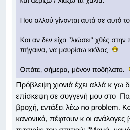
και αερίζω / λιάζω τα χαλιά.
Που αλλού γίνονται αυτά σε αυτό 
Και αν δεν είχα "λιώσει" χθές στην
πήγαινα, να μαυρίσω κιόλας
Οπότε, σήμερα, μόνον ποδήλατο.
Πρόβλεψη χιονιά έχει αλλά κ γω 
επίσκεψη σε συγγενή μου στο Πολ
βροχή, εντάξει λέω no problem. Κα
κανονικά, πέφτουν κ οι ανάλογες 
πιτσιρίκι του σπιτιού: "Μαμά, μαμ