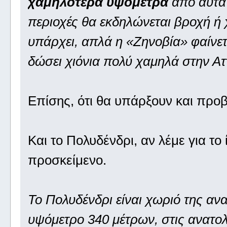
χαμηλότερα υψόμετρα
από αυτά 
περιοχές θα εκδηλώνεται βροχή ή 
υπάρχει, απλά η «Ζηνοβία» φαίνετα
δώσει χιόνια πολύ χαμηλά στην Αττ
Επίσης, ότι θα υπάρξουν και πρ
Και το Πολυδένδρι, αν λέμε για το ί
προσκείμενο.
Το Πολυδένδρι είναι χωριό της ανα
υψόμετρο 340 μέτρων, στις ανατολ