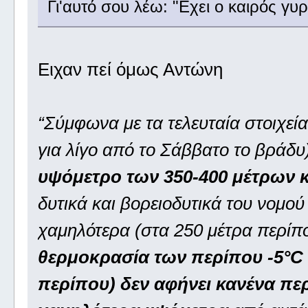
Γι'αυτό σου λέω: "Εχει ο καιρός γυρ
Ειχαν πεί όμως Αντώνη
“Σύμφωνα με τα τελευταία στοιχεία
για λίγο από το Σάββατο το βράδυ)
υψόμετρο των 350-400 μέτρων κ
δυτικά και βορειοδυτικά του νομού
χαμηλότερα (στα 250 μέτρα περίπο
θερμοκρασία των περίπου -5°C 
περίπου) δεν αφήνει κανένα πε