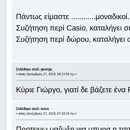
Πάντως είμαστε ............μοναδικοί
Συζήτηση περί Casio, καταλήγει 
Συζήτηση περί δώρου, καταλήγει
Στάλθηκε από: george_
«
στις:
Δεκέμβριος 27, 2019, 08:13:58 πμ »
Κύριε Γιώργο, γιατί δε βάζετε έν
Στάλθηκε από: tetos
«
στις:
Δεκέμβριος 27, 2019, 07:18:19 πμ »
Προτεινω μαζωξη για μπυρα η τσι