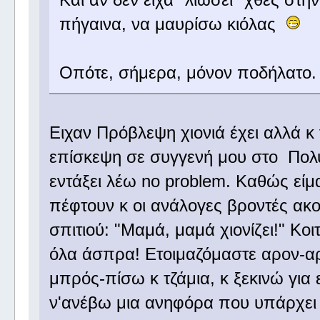
πήγαινα, να μαυρίσω κιόλας
Οπότε, σήμερα, μόνον ποδήλατο
Ειχαν Πρόβλεψη χιονιά έχει αλλά κ
επίσκεψη σε συγγενή μου στο Πολυ
εντάξει λέω no problem. Καθώς είμα
πέφτουν κ οι ανάλογες βροντές ακού
σπιτιού: "Μαμά, μαμά χιονίζει!" Κο
όλα άσπρα! Ετοιμαζόμαστε αρον-α
μπρός-πίσω κ τζάμια, κ ξεκινώ γι
ν'ανέβω μια ανηφόρα που υπάρχει 