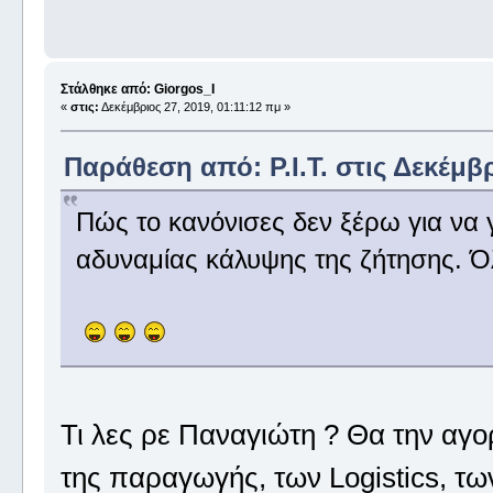
Στάλθηκε από: Giorgos_I
«
στις:
Δεκέμβριος 27, 2019, 01:11:12 πμ »
Παράθεση από: P.I.T. στις Δεκέμβρ
Πώς το κανόνισες δεν ξέρω για να 
αδυναμίας κάλυψης της ζήτησης. Όλ
Τι λες ρε Παναγιώτη ? Θα την αγ
της παραγωγής, των Logistics, των