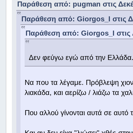
Παράθεση από: pugman στις Δεκέμ
Παράθεση από: Giorgos_I στις Δε
Παράθεση από: Giorgos_I στις 
Δεν φεύγω εγώ από την Ελλάδα
Να που τα λέγαμε. Πρόβλεψη χιονι
λιακάδα, και αερίζω / λιάζω τα χαλ
Που αλλού γίνονται αυτά σε αυτό
Και αν δεν είχα "λιώσει" χθές στη