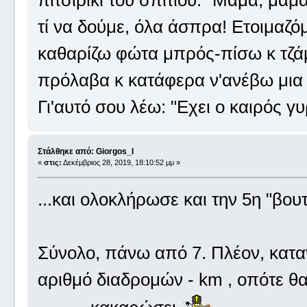
τί να δούμε, όλα άσπρα! Ετοιμαζ
καθαρίζω φώτα μπρός-πίσω κ τζάμι
πρόλαβα κ κατάφερα ν'ανέβω μια 
Γι'αυτό σου λέω: "Εχει ο καιρός γ
Στάλθηκε από: Giorgos_I
«
στις:
Δεκέμβριος 28, 2019, 18:10:52 μμ »
...και ολοκλήρωσε και την 5η "βου
Σύνολο, πάνω από 7. Πλέον, καταγ
αριθμό διαδρομών - km , οπότε θ