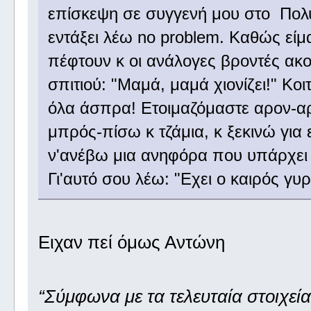
επίσκεψη σε συγγενή μου στο Πολυ
εντάξει λέω no problem. Καθώς είμα
πέφτουν κ οι ανάλογες βροντές ακού
σπιτιού: "Μαμά, μαμά χιονίζει!" Κο
όλα άσπρα! Ετοιμαζόμαστε αρον-α
μπρός-πίσω κ τζάμια, κ ξεκινώ γι
ν'ανέβω μια ανηφόρα που υπάρχει 
Γι'αυτό σου λέω: "Εχει ο καιρός γυρ
Ειχαν πεί όμως Αντώνη
“Σύμφωνα με τα τελευταία στοιχεία