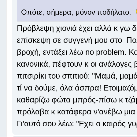
Οπότε, σήμερα, μόνον ποδήλατο.
Πρόβλεψη χιονιά έχει αλλά κ γω 
επίσκεψη σε συγγενή μου στο Πολ
βροχή, εντάξει λέω no problem. Κα
κανονικά, πέφτουν κ οι ανάλογες 
πιτσιρίκι του σπιτιού: "Μαμά, μαμ
τί να δούμε, όλα άσπρα! Ετοιμαζ
καθαρίζω φώτα μπρός-πίσω κ τζάμι
πρόλαβα κ κατάφερα ν'ανέβω μια 
Γι'αυτό σου λέω: "Εχει ο καιρός γ