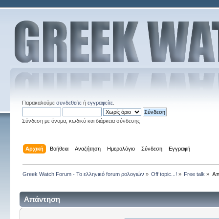
Παρακαλούμε
συνδεθείτε
ή
εγγραφείτε
.
Σύνδεση με όνομα, κωδικό και διάρκεια σύνδεσης
Αρχική
Βοήθεια
Αναζήτηση
Ημερολόγιο
Σύνδεση
Εγγραφή
Greek Watch Forum - Το ελληνικό forum ρολογιών
»
Off topic...!
»
Free talk
»
Απ
Απάντηση