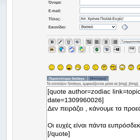
Όνομα:
E-mail:
Τίτλος:
Εικονίδιο:
Περισσότερα Smileys
[Άνοιγμα]
Τα επιπλέον Smileys, εμφανίζονται μέσα σε [img]..[/img].