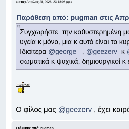
«
στις:
Απρίλιος 28, 2026, 23:18:03 μμ »
Παράθεση από: pugman στις Απρίλ
Συγχωρήστε την καθυστερημένη μο
υγεία κ μόνο, μια κ αυτό είναι το κ
Ιδιαίτερα
@george_
,
@geezerv
κ
σωματικά κ ψυχικά, δημιουργικοί κ 
Ο φίλος μας
@geezerv
, έχει καιρ
Στάλθηκε από: pugman