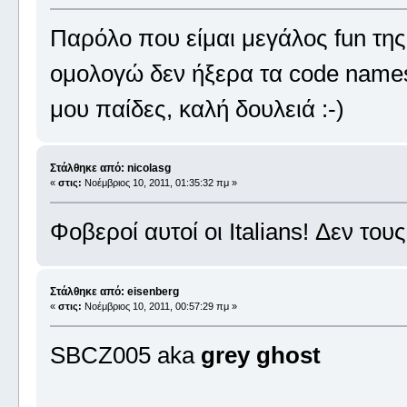
Παρόλο που είμαι μεγάλος fun τη
ομολογώ δεν ήξερα τα code names 
μου παίδες, καλή δουλειά :-)
Στάλθηκε από: nicolasg
«
στις:
Νοέμβριος 10, 2011, 01:35:32 πμ »
Φοβεροί αυτοί οι Italians! Δεν του
Στάλθηκε από: eisenberg
«
στις:
Νοέμβριος 10, 2011, 00:57:29 πμ »
SBCZ005 aka
grey ghost