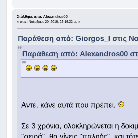
Στάλθηκε από: Alexandros00
«
στις:
Νοέμβριος 20, 2019, 23:16:32 μμ »
Παράθεση από: Giorgos_I στις Νοέ
Παράθεση από: Alexandros00 στι
Αντε, κάνε αυτά που πρέπει.
Σε 3 χρόνια, ολοκληρώνεται η δοκ
"σειρά", θα γίνεις "παληός", και τότε