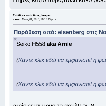
Στάλθηκε από: time_ keeper
«
στις:
Μάιος 01, 2013, 20:19:19 μμ »
Παράθεση από: eisenberg στις Νοέ
Seiko H558
aka Arnie
(
Κάντε κλικ εδώ να εμφανιστεί η φ
(
Κάντε κλικ εδώ να εμφανιστεί η φ
arnie ειναι μονο το αρνί!!! :8 :8