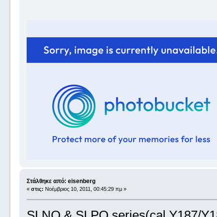
Στάλθηκε από: eisenberg
«
στις:
Νοέμβριος 10, 2011, 00:45:29 πμ »
SLNO & SLPO series(cal.Y187/Y1