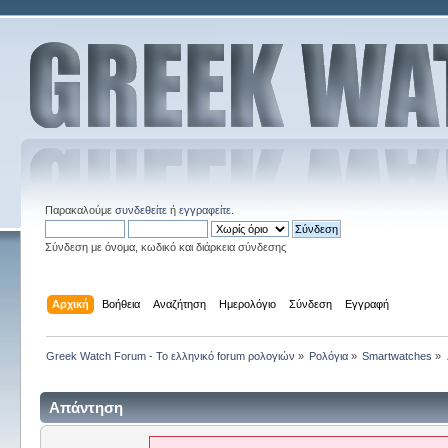
Παρακαλούμε
συνδεθείτε
ή
εγγραφείτε
.
Σύνδεση με όνομα, κωδικό και διάρκεια σύνδεσης
Αρχική
Βοήθεια
Αναζήτηση
Ημερολόγιο
Σύνδεση
Εγγραφή
Greek Watch Forum - Το ελληνικό forum ρολογιών
»
Ρολόγια
»
Smartwatches
»
Απάντηση