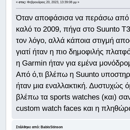
«
στις:
Φεβρουάριος 20, 2023, 13:39:08 μμ »
Όταν αποφάσισα να περάσω από το 
καλό το 2009, πήγα στο Suunto T3
τον λόγο, αλλά κάποια στιγμή απ
γιατί ήταν η πιο δημοφιλής πλατφ
η Garmin ήταν για εμένα μονόδρο
Από ό,τι βλέπω η Suunto υποστηρί
ήταν μια εναλλακτική. Δυστυχώς όμ
βλέπω τα sports watches (και) σαν
custom watch faces και η πληθώρα 
Στάλθηκε από: BabisStinson