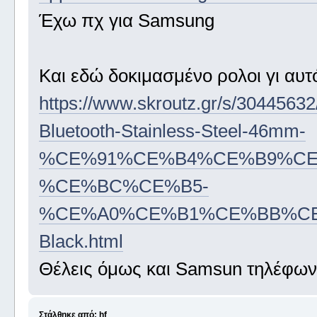
Έχω πχ για Samsung
Και εδώ δοκιμασμένο ρολοι γι αυτ
https://www.skroutz.gr/s/304456
Bluetooth-Stainless-Steel-46mm-
%CE%91%CE%B4%CE%B9%CE
%CE%BC%CE%B5-
%CE%A0%CE%B1%CE%BB%C
Black.html
Θέλεις όμως και Samsun τηλέφων
Στάλθηκε από: hf