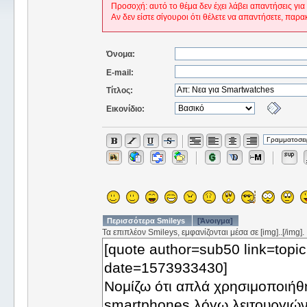
Προσοχή: αυτό το θέμα δεν έχει λάβει απαντήσεις για
Αν δεν είστε σίγουροι ότι θέλετε να απαντήσετε, παρα
Όνομα:
E-mail:
Τίτλος:
Εικονίδιο:
Περισσότερα Smileys
[Άνοιγμα]
Τα επιπλέον Smileys, εμφανίζονται μέσα σε [img]..[/img].