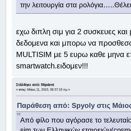
την λειτουργία στα ρολόγια…..Θέλ
εχω διπλη σιμ για 2 συσκευες και μ
δεδομενα και μπορω να προσθεσω
MULTISIM με 5 ευρω καθε μηνα επ
smartwatch.ειδομεν!!!
Στάλθηκε από: filipdent
«
στις:
Μάιος 11, 2023, 08:37:19 πμ »
Παράθεση από: Spyoly στις Μάιος 
Από φίλο που αγόρασε το τελευταίο
sim των Ελληνικών εταιρειών(cosm