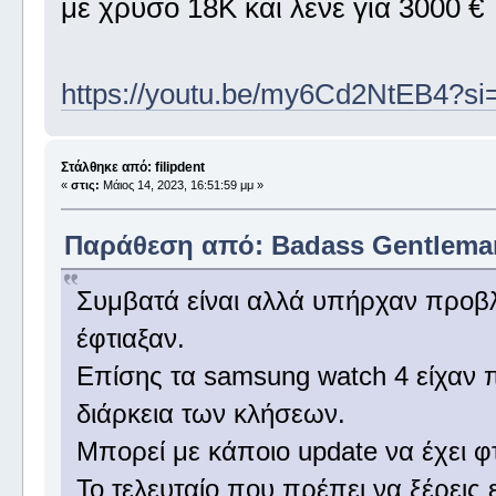
με χρυσό 18Κ και λένε για 3000 €
https://youtu.be/my6Cd2NtEB4?s
Στάλθηκε από: filipdent
«
στις:
Μάιος 14, 2023, 16:51:59 μμ »
Παράθεση από: Badass Gentleman 
Συμβατά είναι αλλά υπήρχαν προβλ
έφτιαξαν.
Επίσης τα samsung watch 4 είχαν
διάρκεια των κλήσεων.
Μπορεί με κάποιο update να έχει φτ
Το τελευταίο που πρέπει να ξέρεις 