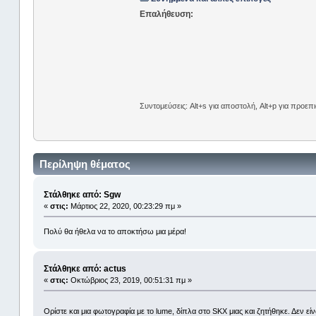
Επαλήθευση:
Συντομεύσεις: Alt+s για αποστολή, Alt+p για προε
Περίληψη θέματος
Στάλθηκε από: Sgw
«
στις:
Μάρτιος 22, 2020, 00:23:29 πμ »
Πολύ θα ήθελα να το αποκτήσω μια μέρα!
Στάλθηκε από: actus
«
στις:
Οκτώβριος 23, 2019, 00:51:31 πμ »
Ορίστε και μια φωτογραφία με το lume, δίπλα στο SKX μιας και ζητήθηκε. Δεν ε