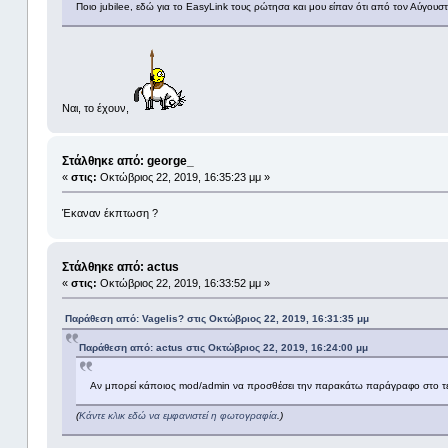
Ποιο jubilee, εδώ για το EasyLink τους ρώτησα και μου είπαν ότι από τον Αύγουσ
Ναι, το έχουν,
Στάλθηκε από: george_
«
στις:
Οκτώβριος 22, 2019, 16:35:23 μμ »
Έκαναν έκπτωση ?
Στάλθηκε από: actus
«
στις:
Οκτώβριος 22, 2019, 16:33:52 μμ »
Παράθεση από: Vagelis? στις Οκτώβριος 22, 2019, 16:31:35 μμ
Παράθεση από: actus στις Οκτώβριος 22, 2019, 16:24:00 μμ
Αν μπορεί κάποιος mod/admin να προσθέσει την παρακάτω παράγραφο στο τέλ
(
Κάντε κλικ εδώ να εμφανιστεί η φωτογραφία
.)