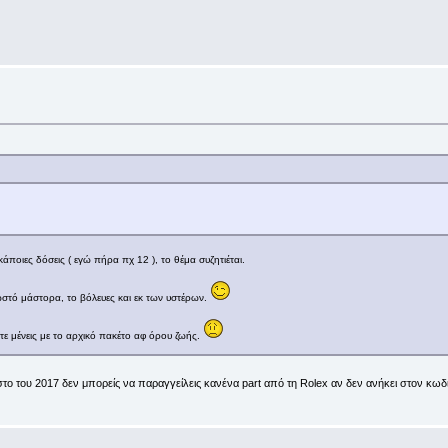
άποιες δόσεις ( εγώ πήρα πχ 12 ), το θέμα συζητιέται.
ωστό μάστορα, το βόλευες και εκ των υστέρων.
ότε μένεις με το αρχικό πακέτο αφ όρου ζωής.
υστο του 2017 δεν μπορείς να παραγγείλεις κανένα part από τη Rolex αν δεν ανήκει στον κωδ