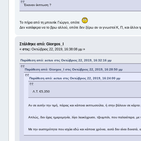
Έκαναν έκπτωση ?
Το πήρα από τη μπουτίκ Γιώργο, οπότε
Δεν κατάφερα να το βρω αλλού, οπότε δεν ξέρω αν οι γνωστοί Κ, Π, και άλλοι τ
Στάλθηκε από: Giorgos_I
«
στις:
Οκτώβριος 22, 2019, 16:38:08 μμ »
Παράθεση από: actus στις Οκτώβριος 22, 2019, 16:32:16 μμ
Παράθεση από: Giorgos_I στις Οκτώβριος 22, 2019, 16:28:50 μμ
Παράθεση από: actus στις Οκτώβριος 22, 2019, 16:24:00 μμ
Λ.Τ. €5,350
Αν σε αυτήν την τιμή, πάρεις και κάποια εκπτωσούλα, ή στην βάλουν σε κάρτα μ
Απλώς, δεν έχεις ημερομηνία, λίγο λευκόχρυσο, τζουμπιλι, που παλαιότερα, με
Με την αυστηρότητα που ισχύει εδώ και κάποια χρόνια, αυτά δεν είναι δυνατά,