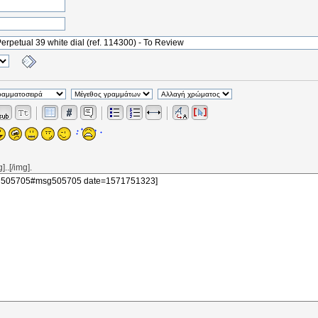
..[/img].