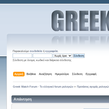
Παρακαλούμε
συνδεθείτε
ή
εγγραφείτε
.
Σύνδεση με όνομα, κωδικό και διάρκεια σύνδεσης
Αρχική
Βοήθεια
Αναζήτηση
Ημερολόγιο
Σύνδεση
Εγγραφή
Greek Watch Forum - Το ελληνικό forum ρολογιών
»
Προτάσεις αγοράς ρολογιώ
Απάντηση