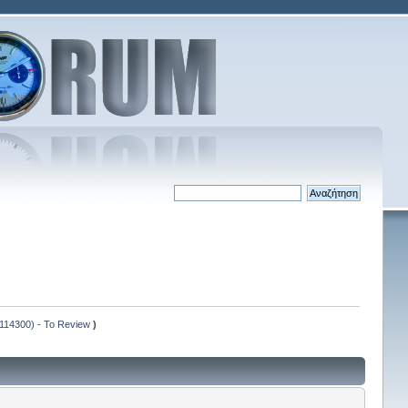
. 114300) - Το Review
)