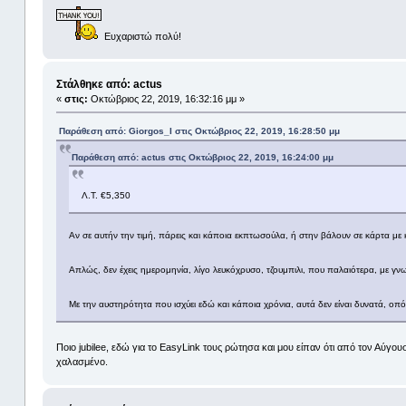
Ευχαριστώ πολύ!
Στάλθηκε από: actus
«
στις:
Οκτώβριος 22, 2019, 16:32:16 μμ »
Παράθεση από: Giorgos_I στις Οκτώβριος 22, 2019, 16:28:50 μμ
Παράθεση από: actus στις Οκτώβριος 22, 2019, 16:24:00 μμ
Λ.Τ. €5,350
Αν σε αυτήν την τιμή, πάρεις και κάποια εκπτωσούλα, ή στην βάλουν σε κάρτα με κ
Απλώς, δεν έχεις ημερομηνία, λίγο λευκόχρυσο, τζουμπιλι, που παλαιότερα, με γν
Με την αυστηρότητα που ισχύει εδώ και κάποια χρόνια, αυτά δεν είναι δυνατά, οπ
Ποιο jubilee, εδώ για το EasyLink τους ρώτησα και μου είπαν ότι από τον Αύγο
χαλασμένο.