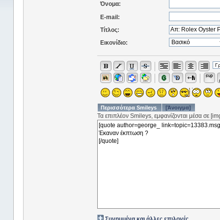
Όνομα:
E-mail:
Τίτλος:
Εικονίδιο:
Περισσότερα Smileys
[Άνοιγμα]
Τα επιπλέον Smileys, εμφανίζονται μέσα σε [img]
Συνημμένα και άλλες επιλογές