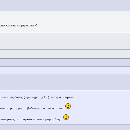
ρίτοι κάνουν σήμερα στα R.
ε κάποιες δόσεις ( εγώ πήρα πχ 12 ), το θέμα συζητιέται.
 γνωστό μάστορα, το βόλευες και εκ των υστέρων.
 οπότε μένεις με το αρχικό πακέτο αφ όρου ζωής.