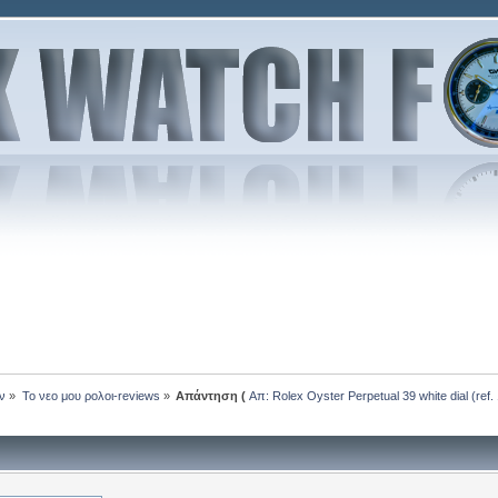
ν
»
Το νεο μου ρολοι-reviews
»
Απάντηση (
Απ: Rolex Oyster Perpetual 39 white dial (ref