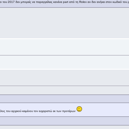
το του 2017 δεν μπορείς να παραγγείλεις κανένα part από τη Rolex αν δεν ανήκει στον κωδικό του 
ος του αρχικού κειμένου τον ευχαριστώ εκ των προτέρων