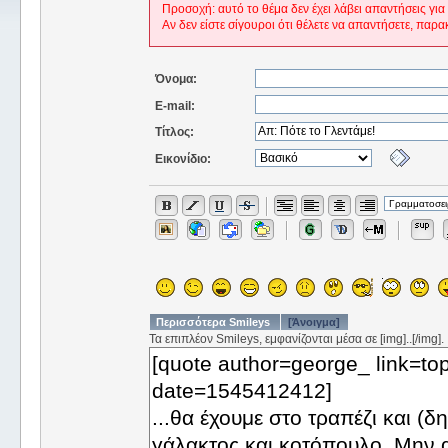
Προσοχή: αυτό το θέμα δεν έχει λάβει απαντήσεις για
Αν δεν είστε σίγουροι ότι θέλετε να απαντήσετε, παρα
Όνομα:
E-mail:
Τίτλος:
Εικονίδιο:
Περισσότερα Smileys
[Άνοιγμα]
Τα επιπλέον Smileys, εμφανίζονται μέσα σε [img]..[/img].