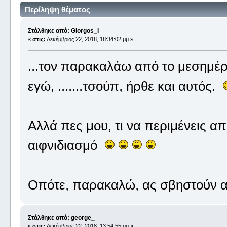
Περίληψη θέματος
Στάλθηκε από: Giorgos_I
«
στις:
Δεκέμβριος 22, 2018, 18:34:02 μμ »
...τον παρακαλάω από το μεσημέρι
εγώ, .......τσούπ, ήρθε και αυτός.
Αλλά πες μου, τι να περιμένεις α
αιφνιδιασμό
Οπότε, παρακαλώ, ας σβηστούν α
Στάλθηκε από: george_
«
στις:
Δεκέμβριος 22, 2018, 13:54:55 μμ »