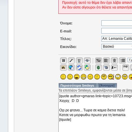
Προσοχή: αυτό το θέμα δεν έχει λάβει απαντ
Αν δεν είστε σίγουροι ότι θέλετε να απαντήσ
Όνομα:
E-mail:
Τίτλος:
Εικονίδιο:
Περισσότερα Smileys
[Άνοιγμα]
Τα επιπλέον Smileys, εμφανίζονται μέσα σε [img]