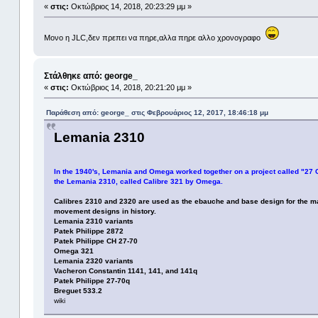
«
στις:
Οκτώβριος 14, 2018, 20:23:29 μμ »
Μονο η JLC,δεν πρεπει να πηρε,αλλα πηρε αλλο χρονογραφο
Στάλθηκε από: george_
«
στις:
Οκτώβριος 14, 2018, 20:21:20 μμ »
Παράθεση από: george_ στις Φεβρουάριος 12, 2017, 18:46:18 μμ
Lemania 2310
In the 1940's, Lemania and Omega worked together on a project called "27 
the Lemania 2310, called Calibre 321 by Omega.
Calibres 2310 and 2320 are used as the ebauche and base design for the ma
movement designs in history.
Lemania 2310 variants
Patek Philippe 2872
Patek Philippe CH 27-70
Omega 321
Lemania 2320 variants
Vacheron Constantin 1141, 141, and 141q
Patek Philippe 27-70q
Breguet 533.2
wiki