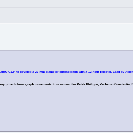
CHRO C12" to develop a 27 mm diameter chronograph with a 12-hour register. Lead by Albert
ny prized chronograph movements from names like Patek Philippe, Vacheron Constantin, Bre