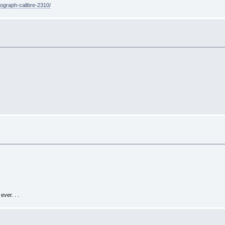
nograph-calibre-2310/
ver. . .