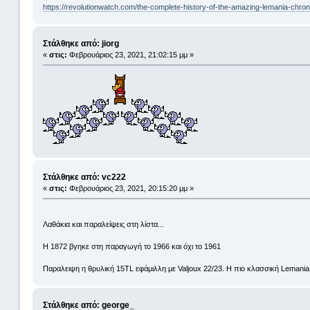
https://revolutionwatch.com/the-complete-history-of-the-amazing-lemania-chro
Στάλθηκε από: jiorg
«
στις:
Φεβρουάριος 23, 2021, 21:02:15 μμ »
Στάλθηκε από: vc222
«
στις:
Φεβρουάριος 23, 2021, 20:15:20 μμ »
Λαθάκια και παραλείψεις στη λίστα...
Η 1872 βγηκε στη παραγωγή το 1966 και όχι το 1961
Παραλειψη η θρυλική 15TL εφάμιλλη με Valjoux 22/23. Η πιο κλασσική Lemania e
Στάλθηκε από: george_