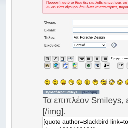
Προσοχή: αυτό το θέμα δεν έχει λάβει απαντήσεις για
Αν δεν είστε σίγουροι ότι θέλετε να απαντήσετε, παρα
Όνομα:
E-mail:
Τίτλος:
Εικονίδιο:
Περισσότερα Smileys
[Άνοιγμα]
Τα επιπλέον Smileys, ε
[/img].