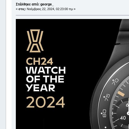
Στάλθηκε από: george_
«
στις:
Νοέμβριος 22, 2024, 02:23:00 πμ »