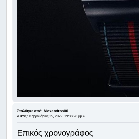
Στάλθηκε από: Alexandros00
«
στις:
Φεβρουάριος 25, 2022, 19:38:28 μμ »
Επικός χρονογράφος