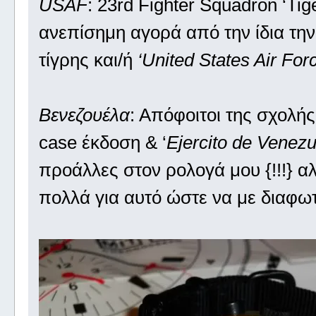
USAF
: 23rd Fighter Squadron ‘Tig
ανεπίσημη αγορά από την ίδια την
τίγρης και/ή
‘United States Air For
Βενεζουέλα
: Απόφοιτοι της σχολή
case έκδοση & ‘
Ejercito de Venezu
προάλλες στον ρολογά μου {!!!} αλ
πολλά για αυτό ώστε να με διαφωτί