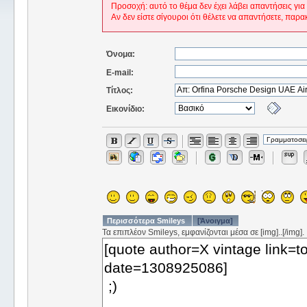
Προσοχή: αυτό το θέμα δεν έχει λάβει απαντήσεις για
Αν δεν είστε σίγουροι ότι θέλετε να απαντήσετε, παρα
Όνομα:
E-mail:
Τίτλος:
Εικονίδιο:
Περισσότερα Smileys
[Άνοιγμα]
Τα επιπλέον Smileys, εμφανίζονται μέσα σε [img]..[/img].