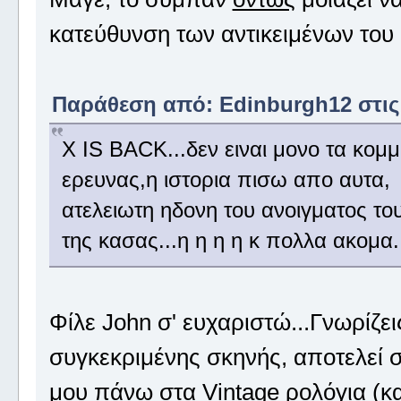
κατεύθυνση των αντικειμένων του
Παράθεση από: Edinburgh12 στις Ι
Χ IS BACK...δεν ειναι μονο τα κομμ
ερευνας,η ιστορια πισω απο αυτα, 
ατελειωτη ηδονη του ανοιγματος το
της κασας...η η η η κ πολλα ακομα..
Φίλε John σ' ευχαριστώ...Γνωρίζει
συγκεκριμένης σκηνής, αποτελεί 
μου πάνω στα Vintage ρολόγια (κα