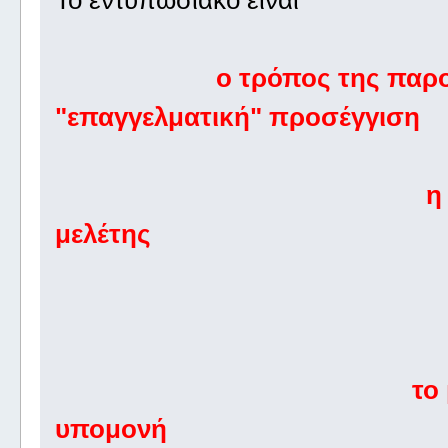
Το εντυπωσιακό είναι
ο τρόπος 
"επαγγελματική" προσέγγιση
η βαθειά γν
μελέτης
το μεράκι πο
το μεγάλο πά
υπομονή