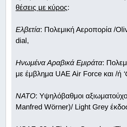
θέσεις με κύρος
:
Ελβετία
: Πολεμική Αεροπορία /Οl
dial,
Ηνωμένα Αραβικά Εμιράτα
: Πολε
με έμβλημα UAE Air Force και /ή
‘
NATO
: Υψηλόβαθμοι αξιωματούχο
Manfred Wörner)/ Light Grey έκδ