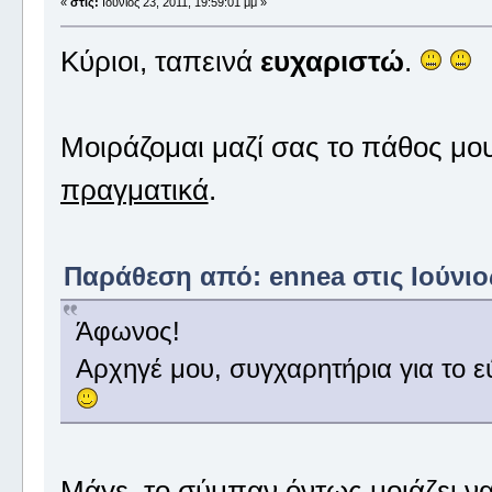
«
στις:
Ιούνιος 23, 2011, 19:59:01 μμ »
Κύριοι, ταπεινά
ευχαριστώ
.
Μοιράζομαι μαζί σας το πάθος μου 
πραγματικά
.
Παράθεση από: ennea στις Ιούνιος
Άφωνος!
Αρχηγέ μου, συγχαρητήρια για το 
Μάγε, το σύμπαν
όντως
μοιάζει ν