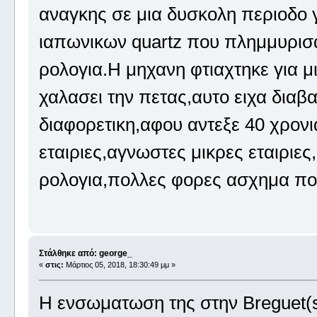
αναγκης σε μια δυσκολη περιοδο γ
ιαπωνικων quartz που πλημμυρισα
ρολογια.Η μηχανη φτιαχτηκε για μ
χαλασει την πετας,αυτο ειχα διαβ
διαφορετικη,αφου αντεξε 40 χρον
εταιριες,αγνωστες μικρες εταιριε
ρολογια,πολλες φορες ασχημα πο
Στάλθηκε από: george_
«
στις:
Μάρτιος 05, 2018, 18:30:49 μμ »
Η ενσωματωση της στην Breguet(sw