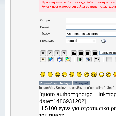
Προσοχή: αυτό το θέμα δεν έχει λάβει απαντήσεις για
Αν δεν είστε σίγουροι ότι θέλετε να απαντήσετε, παρα
Όνομα:
E-mail:
Τίτλος:
Εικονίδιο:
Περισσότερα Smileys
[Άνοιγμα]
Τα επιπλέον Smileys, εμφανίζονται μέσα σε [img]..[/img].