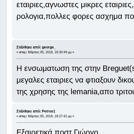
εταιριες,αγνωστες μικρες εταιριε
ρολογια,πολλες φορες ασχημα πο
Στάλθηκε από: george_
«
στις:
Μάρτιος 05, 2018, 18:30:49 μμ »
Η ενσωματωση της στην Breguet(sw
μεγαλες εταιριες να φτιαξουν δικ
της χρησης της lemania,απο τριτο
Στάλθηκε από: Petros1
«
στις:
Μάρτιος 05, 2018, 18:27:42 μμ »
Εξαιρετικά ποστ Γιώργο.