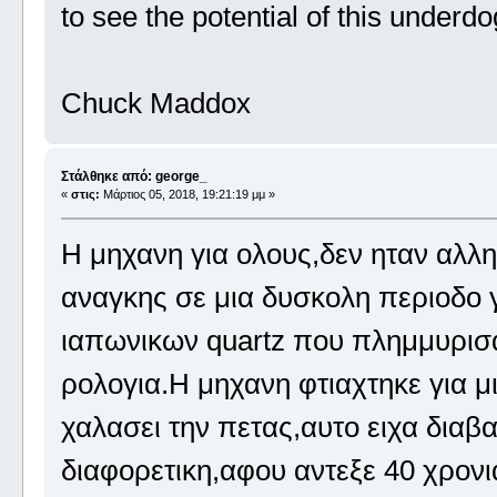
to see the potential of this underdo
Chuck Maddox
Στάλθηκε από: george_
«
στις:
Μάρτιος 05, 2018, 19:21:19 μμ »
Η μηχανη για ολους,δεν ηταν αλλ
αναγκης σε μια δυσκολη περιοδο γ
ιαπωνικων quartz που πλημμυρισα
ρολογια.Η μηχανη φτιαχτηκε για μ
χαλασει την πετας,αυτο ειχα διαβ
διαφορετικη,αφου αντεξε 40 χρον