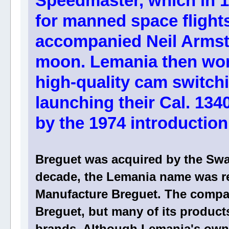
Speedmaster, which in 
for manned space flight
accompanied Neil Armstr
moon. Lemania then wor
high-quality cam switch
launching their Cal. 134
by the 1974 introduction 
Breguet was acquired by the Swa
decade, the Lemania name was re
Manufacture Breguet. The compan
Breguet, but many of its produc
brands. Although Lemania's owne