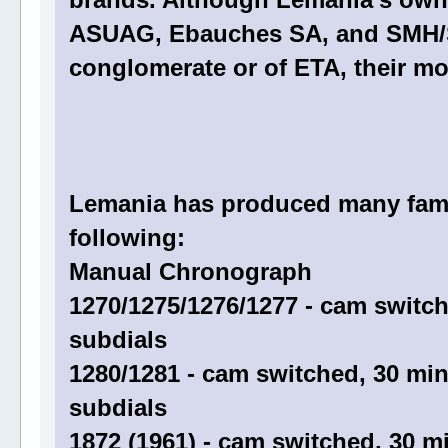
ASUAG, Ebauches SA, and SMH/Sw
conglomerate or of ETA, their m
Lemania has produced many fam
following:
Manual Chronograph
1270/1275/1276/1277 - cam switc
subdials
1280/1281 - cam switched, 30 mi
subdials
1872 (1961) - cam switched, 30 m