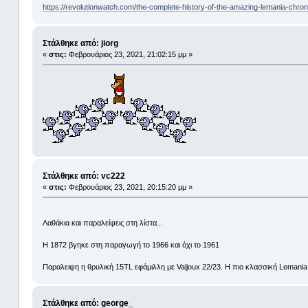
https://revolutionwatch.com/the-complete-history-of-the-amazing-lemania-chro
Στάλθηκε από: jiorg
«
στις:
Φεβρουάριος 23, 2021, 21:02:15 μμ »
Στάλθηκε από: vc222
«
στις:
Φεβρουάριος 23, 2021, 20:15:20 μμ »
Λαθάκια και παραλείψεις στη λίστα...
Η 1872 βγηκε στη παραγωγή το 1966 και όχι το 1961
Παραλειψη η θρυλική 15TL εφάμιλλη με Valjoux 22/23. Η πιο κλασσική Lemania e
Στάλθηκε από: george_