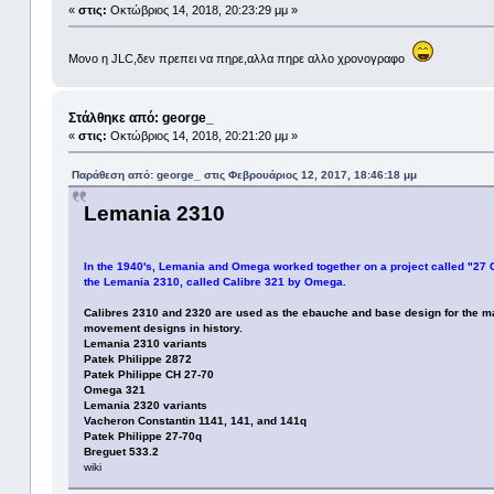
«
στις:
Οκτώβριος 14, 2018, 20:23:29 μμ »
Μονο η JLC,δεν πρεπει να πηρε,αλλα πηρε αλλο χρονογραφο
Στάλθηκε από: george_
«
στις:
Οκτώβριος 14, 2018, 20:21:20 μμ »
Παράθεση από: george_ στις Φεβρουάριος 12, 2017, 18:46:18 μμ
Lemania 2310
In the 1940's, Lemania and Omega worked together on a project called "27 
the Lemania 2310, called Calibre 321 by Omega.
Calibres 2310 and 2320 are used as the ebauche and base design for the ma
movement designs in history.
Lemania 2310 variants
Patek Philippe 2872
Patek Philippe CH 27-70
Omega 321
Lemania 2320 variants
Vacheron Constantin 1141, 141, and 141q
Patek Philippe 27-70q
Breguet 533.2
wiki