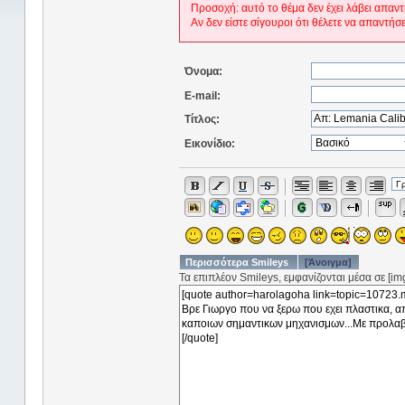
Προσοχή: αυτό το θέμα δεν έχει λάβει απαντ
Αν δεν είστε σίγουροι ότι θέλετε να απαντήσ
Όνομα:
E-mail:
Τίτλος:
Εικονίδιο:
Περισσότερα Smileys
[Άνοιγμα]
Τα επιπλέον Smileys, εμφανίζονται μέσα σε [img]