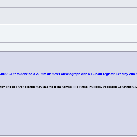
CHRO C12" to develop a 27 mm diameter chronograph with a 12-hour register. Lead by Albert
ny prized chronograph movements from names like Patek Philippe, Vacheron Constantin, Bre