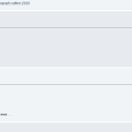
nograph-calibre-2310/
ver. . .