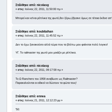
Στάλθηκε από: nicolasg
«
στις:
Ιούνιος 22, 2011, 11:50:00 πμ »
Μπορεί και να'ναι ρέπλικα της φωτό,δεν ξέρω,έβγαινε όμως σε τέτοια έκδοσ απ
Στάλθηκε από: koubilaihan
«
στις:
Ιούνιος 22, 2011, 11:45:52 πμ »
Δεν το έχω ξανακούσει αλλά τώρα που τα βλέπω μου φαίνεται πολύ λογικο!
ΥΓ. Το railmaster της φωτό μου μοιάζει με ρέπλικα.
Στάλθηκε από: nicolasg
«
στις:
Ιούνιος 22, 2011, 09:17:58 πμ »
Το Ω Ranchero του 1958 αναβίωσε ως Railmaster?
Παρακαλούνται οι ειδικοί να δώσουν τα φώτα τους!
Στάλθηκε από: ennea
«
στις:
Ιούνιος 21, 2011, 12:12:23 μμ »
'50: