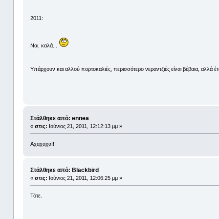
2011:
Ναι, καλά...
Υπάρχουν και αλλού πορτοκαλιές, περισσότερο νεραντζιές είναι βέβαια, αλλά έτσι εί
Στάλθηκε από: ennea
«
στις:
Ιούνιος 21, 2011, 12:12:13 μμ »
Αχαχαχα!!!
Στάλθηκε από: Blackbird
«
στις:
Ιούνιος 21, 2011, 12:06:25 μμ »
Τότε.