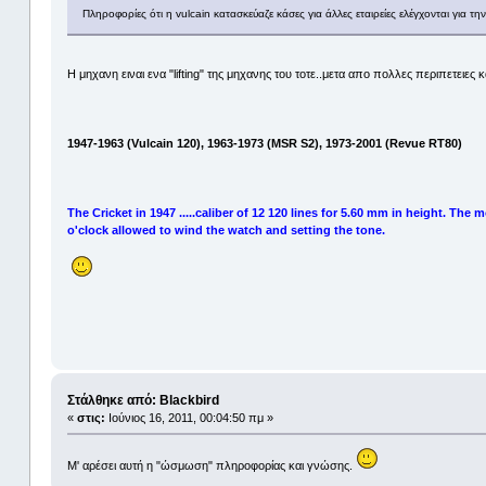
Πληροφορίες ότι η vulcain κατασκεύαζε κάσες για άλλες εταιρείες ελέγχονται για την
Η μηχανη ειναι ενα "lifting" της μηχανης του τοτε..μετα απο πολλες περιπετειες 
1947-1963 (Vulcain 120), 1963-1973 (MSR S2), 1973-2001 (Revue RT80)
The Cricket in 1947 .....caliber of 12 120 lines for 5.60 mm in height. T
o'clock allowed to wind the watch and setting the tone.
Στάλθηκε από: Blackbird
«
στις:
Ιούνιος 16, 2011, 00:04:50 πμ »
M' αρέσει αυτή η "ώσμωση" πληροφορίας και γνώσης.