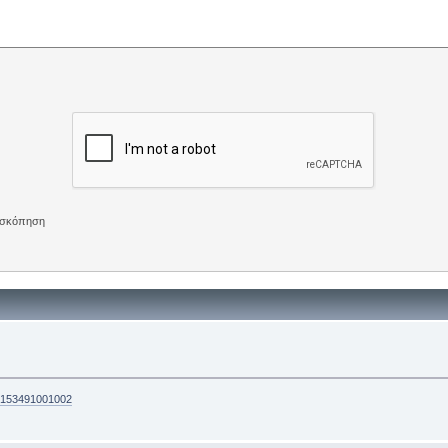
πισκόπηση
22153491001002