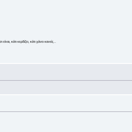
ναι, κάτι κερδίζει, κάτι χάνει κανείς...