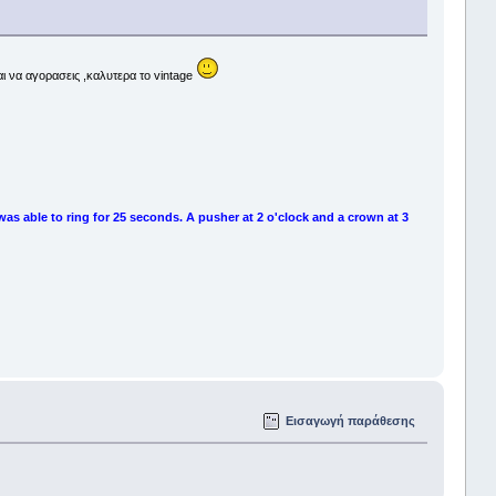
ναι να αγορασεις ,καλυτερα το vintage
as able to ring for 25 seconds. A pusher at 2 o'clock and a crown at 3
Εισαγωγή παράθεσης