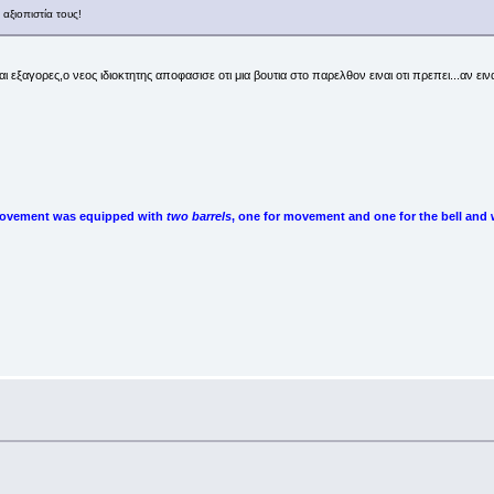
 αξιοπιστία τους!
και εξαγορες,ο νεος ιδιοκτητης αποφασισε οτι μια βουτια στο παρελθον ειναι οτι πρεπει...αν ει
he movement was equipped with
two barrels
, one for movement and one for the bell and w