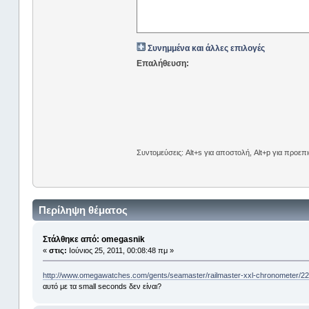
Συνημμένα και άλλες επιλογές
Επαλήθευση:
Συντομεύσεις: Alt+s για αποστολή, Alt+p για προε
Περίληψη θέματος
Στάλθηκε από: omegasnik
«
στις:
Ιούνιος 25, 2011, 00:08:48 πμ »
http://www.omegawatches.com/gents/seamaster/railmaster-xxl-chronometer/
αυτό με τα small seconds δεν είναι?