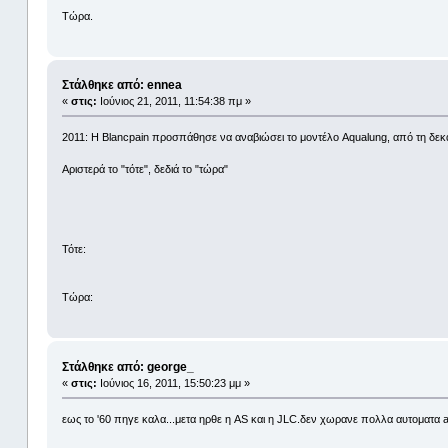
Τώρα.
Στάλθηκε από: ennea
«
στις:
Ιούνιος 21, 2011, 11:54:38 πμ »
2011: H Blancpain προσπάθησε να αναβιώσει το μοντέλο Aqualung, από τη δεκαε
Αριστερά το "τότε", δεδιά το "τώρα"
Τότε:
Τώρα:
Στάλθηκε από: george_
«
στις:
Ιούνιος 16, 2011, 15:50:23 μμ »
εως το '60 πηγε καλα...μετα ηρθε η AS και η JLC.δεν χωρανε πολλα αυτοματα a