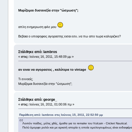
Μυρίζομαι δυσανεξία στην "ώσμωση";
απλη ενημερωση φιλε μου
Βεβαια ο υποψηφιος αγοραστης εισαι εσυ..να πω απο τωρα καλοριζικο?
Στάλθηκε από: lambros
«
στις:
Ιούνιος 16, 2011, 15:48:09 μμ »
αν ειναι να αγορασεις , καλύτερα το vintage
Τι εννοείς;
Μυρίζομαι δυσανεξία στην "ώσμωση";
Στάλθηκε από: george_
«
στις:
Ιούνιος 16, 2011, 01:00:06 πμ »
Παράθεση από: lambros στις Ιούνιος 15, 2011, 22:52:50 μμ
Λοιπόν παίδες, μόλις χθές, έμαθα για το remake του Vulcain - Cricket Nautical.
Πολύ όμορφο ρολόι και με αρκετή ιστορία η οποία ομολογουμένως είναι ενδιαφέρ