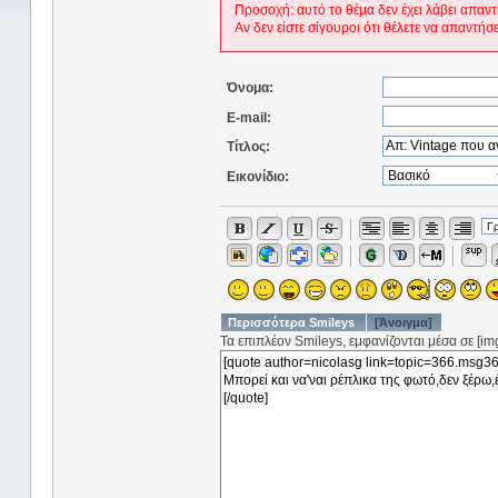
Προσοχή: αυτό το θέμα δεν έχει λάβει απαντ
Αν δεν είστε σίγουροι ότι θέλετε να απαντήσ
Όνομα:
E-mail:
Τίτλος:
Εικονίδιο:
Περισσότερα Smileys
[Άνοιγμα]
Τα επιπλέον Smileys, εμφανίζονται μέσα σε [img]