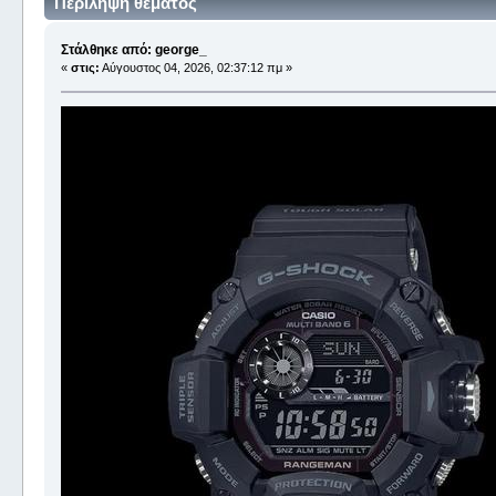
Περίληψη θέματος
Στάλθηκε από: george_
«
στις:
Αύγουστος 04, 2026, 02:37:12 πμ »