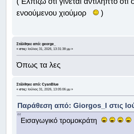
( Ελπίζω ότι γίνεται αντιληπτό ότ
ενοούμενου χιούμορ
)
Στάλθηκε από: george_
«
στις:
Ιούλιος 31, 2026, 13:31:38 μμ »
Όπως τα λες
Στάλθηκε από: CyanBlue
«
στις:
Ιούλιος 31, 2026, 13:05:06 μμ »
Παράθεση από: Giorgos_I στις Ιού
Εισαγωγικό τρομοκράτη