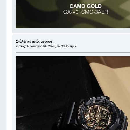
Στάλθηκε από: george_
«
στις:
Αύγουστος 04, 2026, 02:33:45 πμ »