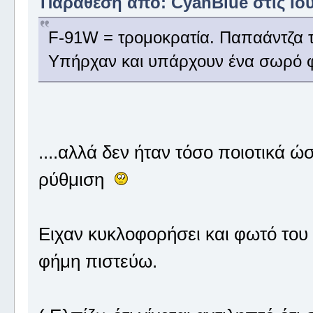
Παράθεση από: CyanBlue στις Ιούλ
F-91W = τρομοκρατία. Παπαάντζα τ
Υπήρχαν και υπάρχουν ένα σωρό φ
....αλλά δεν ήταν τόσο ποιοτικά ώ
ρύθμιση
Ειχαν κυκλοφορήσει και φωτό το
φήμη πιστεύω.