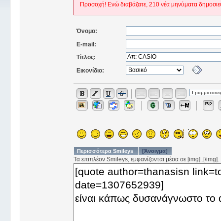
Προσοχή! Ενώ διαβάζατε, 210 νέα μηνύματα δημοσιε
Όνομα:
E-mail:
Τίτλος:
Εικονίδιο:
Περισσότερα Smileys
[Άνοιγμα]
Τα επιπλέον Smileys, εμφανίζονται μέσα σε [img]..[/img].