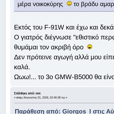
μέρα νοικοκύρης
το βράδυ αμα
Εκτός του F-91W και έχω και δεκ
Ο γιατρός διέγνωσε "εθιστικό περφε
θυμάμαι τον ακριβή όρο
Δεν πρότεινε αγωγή αλλά μου είπε
καλά.
Ωωω!... το 3ο GMW-B5000 θα είν
Στάλθηκε από: mic
«
στις:
Αύγουστος 01, 2026, 02:46:38 πμ »
Παράθεση από: Giorgos_I στις Αύγ