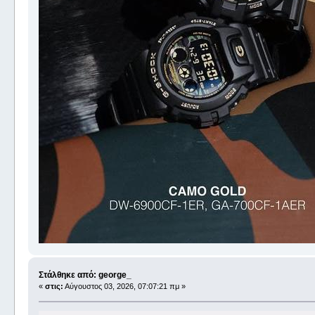
Στάλθηκε από: george_
«
στις:
Αύγουστος 03, 2026, 07:07:21 πμ »