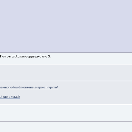
.
ιατί όχι απλά και συμμετρικά στο 3;
onei-mono-tou-tin-ora-meta-apo-chtypima/
i-sto-skotadi/