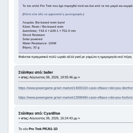
To πιο απλό Pro Trek που έχει παραχθεί ποτέ και ένα από τα πιο μικρά και κομψά
(
Κάντε κλικ εδώ να εμφανιστεί η φωτογραφία
.)
Λουράκι: Bio-based resin band
Κάσα: Resin / Bio-based resin
Διαστάσεις: Υ44.4 × Δ39.1 × Π11.6 mm
Shock Resistant
Solar powered
Water Resistance: 100M
Βάρος: 32 g
Φαίνεται πραγματικά πολύ ωραίο αλλά γιατί ρε γαμώτο η ημερομηνία εκεί πέρα; Γ
Στάλθηκε από: baller
«
στις:
Αύγουστος 06, 2026, 19:55:46 μμ »
https://www.powergame.gr/art-market/1400010/i-casio-eftiaxe-roloi-pou-diorth
https://www.powergame.gr/art-market/1399848/i-casio-eftiaxe-roloi-pou-fosforize
Στάλθηκε από: CyanBlue
«
στις:
Αύγουστος 06, 2026, 16:24:43 μμ »
To νέο
Pro Trek PRJ01-1D