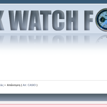
είες
»
Απάντηση (
Απ: CASIO
)