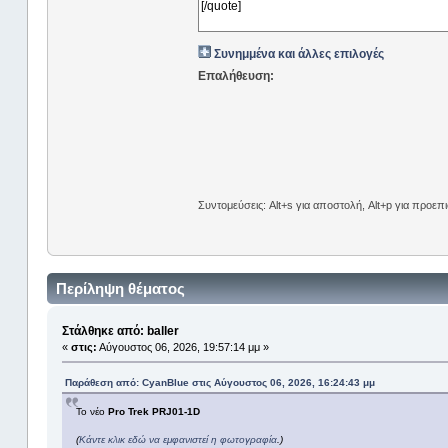
Συνημμένα και άλλες επιλογές
Επαλήθευση:
Συντομεύσεις: Alt+s για αποστολή, Alt+p για προε
Περίληψη θέματος
Στάλθηκε από: baller
«
στις:
Αύγουστος 06, 2026, 19:57:14 μμ »
Παράθεση από: CyanBlue στις Αύγουστος 06, 2026, 16:24:43 μμ
To νέο
Pro Trek PRJ01-1D
(
Κάντε κλικ εδώ να εμφανιστεί η φωτογραφία
.)