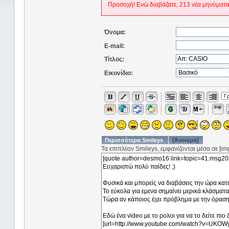
Προσοχή! Ενώ διαβάζατε, 213 νέα μηνύματα
Όνομα:
E-mail:
Τίτλος:
Εικονίδιο:
Περισσότερα Smileys
[Άνοιγμα]
Τα επιπλέον Smileys, εμφανίζονται μέσα σε [img]