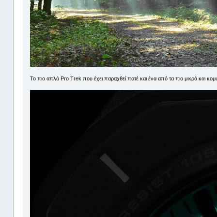
To πιο απλό Pro Trek που έχει παραχθεί ποτέ και ένα από τα πιο μικρά και κομ