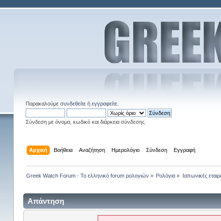
Παρακαλούμε
συνδεθείτε
ή
εγγραφείτε
.
Σύνδεση με όνομα, κωδικό και διάρκεια σύνδεσης
Αρχική
Βοήθεια
Αναζήτηση
Ημερολόγιο
Σύνδεση
Εγγραφή
Greek Watch Forum - Το ελληνικό forum ρολογιών
»
Ρολόγια
»
Ιαπωνικές εταιρ
Απάντηση