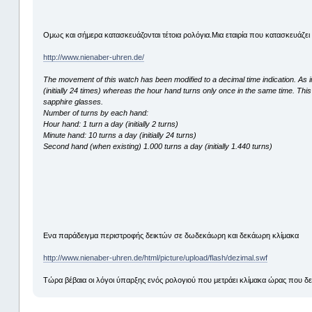
Ομως και σήμερα κατασκευάζονται τέτοια ρολόγια.Μια εταιρία που κατασκευάζει 
http://www.nienaber-uhren.de/
The movement of this watch has been modified to a decimal time indication. As 
(initially 24 times) whereas the hour hand turns only once in the same time. This
sapphire glasses.
Number of turns by each hand:
Hour hand: 1 turn a day (initially 2 turns)
Minute hand: 10 turns a day (initially 24 turns)
Second hand (when existing) 1.000 turns a day (initially 1.440 turns)
Ενα παράδειγμα περιστροφής δεικτών σε δωδεκάωρη και δεκάωρη κλίμακα
http://www.nienaber-uhren.de/html/picture/upload/flash/dezimal.swf
Τώρα βέβαια οι λόγοι ύπαρξης ενός ρολογιού που μετράει κλίμακα ώρας που δεν