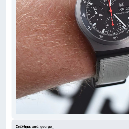
Στάλθηκε από: george_