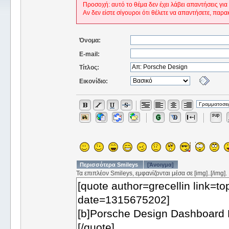
Προσοχή: αυτό το θέμα δεν έχει λάβει απαντήσεις για
Αν δεν είστε σίγουροι ότι θέλετε να απαντήσετε, παρα
Όνομα:
E-mail:
Τίτλος:
Εικονίδιο:
Περισσότερα Smileys
[Άνοιγμα]
Τα επιπλέον Smileys, εμφανίζονται μέσα σε [img]..[/img].