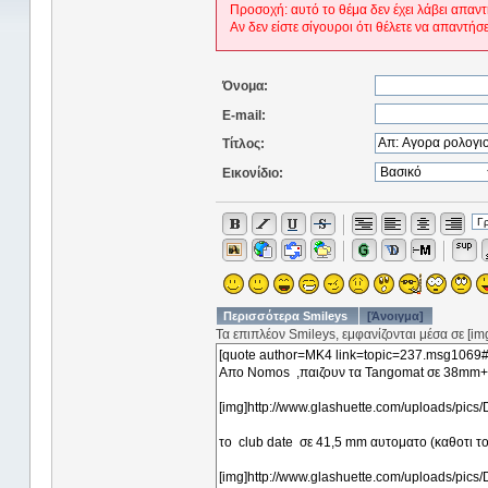
Προσοχή: αυτό το θέμα δεν έχει λάβει απαντ
Αν δεν είστε σίγουροι ότι θέλετε να απαντήσ
Όνομα:
E-mail:
Τίτλος:
Εικονίδιο:
Περισσότερα Smileys
[Άνοιγμα]
Τα επιπλέον Smileys, εμφανίζονται μέσα σε [img]