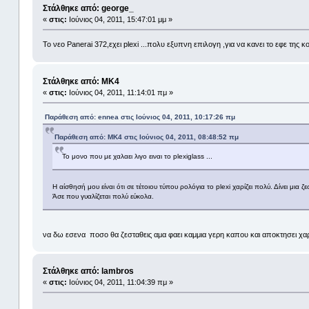
Στάλθηκε από: george_
«
στις:
Ιούνιος 04, 2011, 15:47:01 μμ »
Το νεο Panerai 372,εχει plexi ...πολυ εξυπνη επιλογη ,για να κανει το εφε της 
Στάλθηκε από: MK4
«
στις:
Ιούνιος 04, 2011, 11:14:01 πμ »
Παράθεση από: ennea στις Ιούνιος 04, 2011, 10:17:26 πμ
Παράθεση από: MK4 στις Ιούνιος 04, 2011, 08:48:52 πμ
Το μονο που με χαλαει λιγο ειναι το plexiglass ...
Η αίσθησή μου είναι ότι σε τέτοιου τύπου ρολόγια το plexi χαρίζει πολύ. Δίνει μια ζ
Άσε που γυαλίζεται πολύ εύκολα.
να δω εσενα ποσο θα ζεσταθεις αμα φαει καμμια γερη καπου και αποκτησει χαρι
Στάλθηκε από: lambros
«
στις:
Ιούνιος 04, 2011, 11:04:39 πμ »