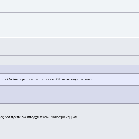
υ αλλα δεν θυμαμαι τι ηταν ,κατι σαν 50th aniversary,κατι τετοιο.
ς δεν πρεπει να υπαρχει πλεον διαθεσιμο κομματι....