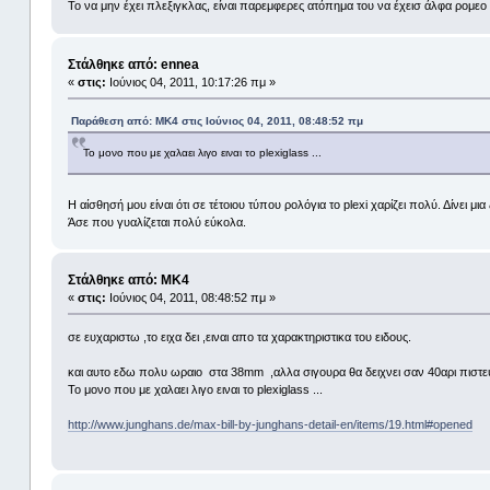
Το να μην έχει πλεξιγκλας, είναι παρεμφερες ατόπημα του να έχεισ άλφα ρομ
Στάλθηκε από: ennea
«
στις:
Ιούνιος 04, 2011, 10:17:26 πμ »
Παράθεση από: MK4 στις Ιούνιος 04, 2011, 08:48:52 πμ
Το μονο που με χαλαει λιγο ειναι το plexiglass ...
Η αίσθησή μου είναι ότι σε τέτοιου τύπου ρολόγια το plexi χαρίζει πολύ. Δίνει μι
Άσε που γυαλίζεται πολύ εύκολα.
Στάλθηκε από: MK4
«
στις:
Ιούνιος 04, 2011, 08:48:52 πμ »
σε ευχαριστω ,το ειχα δει ,ειναι απο τα χαρακτηριστικα του ειδους.
και αυτο εδω πολυ ωραιο στα 38mm ,αλλα σιγουρα θα δειχνει σαν 40αρι πιστευω
Το μονο που με χαλαει λιγο ειναι το plexiglass ...
http://www.junghans.de/max-bill-by-junghans-detail-en/items/19.html#opened