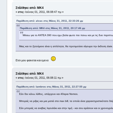
Στάλθηκε από: MK4
«
στις:
Ιούνιος 01, 2011, 06:08:47 πμ »
Παράθεση από: alvas στις Μάιος 31, 2011, 22:33:26 μμ
Παράθεση από: MK4 στις Μάιος 31, 2011, 20:17:46 μμ
Μιλαω για το ΑΝΤΕΑ 390 που εχω βαλει φωτο πιο πανω και με τις δυο περιπτω
Μιας και το ζητούμενο είναι η απλότητα, θα προτιμούσα σίγουρα την έκδοση date.
Ετσι μου φαινεται και εμενα
Στάλθηκε από: MK4
«
στις:
Ιούνιος 01, 2011, 06:08:11 πμ »
Παράθεση από: lambros στις Μάιος 31, 2011, 22:27:55 μμ
Εάν δεν κάνω λάθος, υπάρχουν και 40αρια Nomos.
Μπορείς να ριξεις και μια ματιά στα max bill, τα οποία είναι χαρακτηριστικότατο 
Εάν μπορείς να ανεβεις λιγουλάκι και στην τιμή - και σου αρέσουν και οι χρονογρά