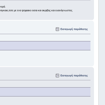
γορά.
γκαιο,τοτε με ενα ψηφιακο εισαι και ακριβης και ευανάγνωστος.
Εισαγωγή παράθεσης
Εισαγωγή παράθεσης