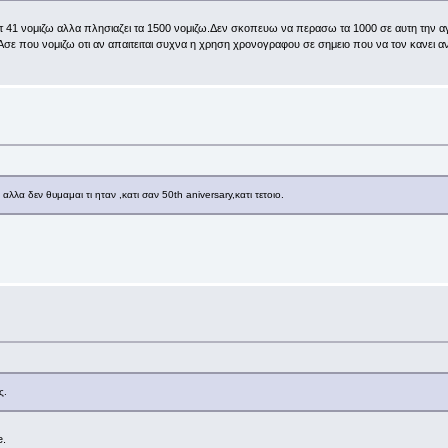
στ 41 νομιζω αλλα πλησιαζει τα 1500 νομιζω.Δεν σκοπευω να περασω τα 1000 σε αυτη την α
ε που νομιζω οτι αν απαιτειται συχνα η χρηση χρονογραφου σε σημειο που να τον κανει ανα
λλα δεν θυμαμαι τι ηταν ,κατι σαν 50th aniversary,κατι τετοιο.
ς.
e.