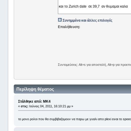
Συνημμένα και άλλες επιλογές
Επαλήθευση:
Συντομεύσεις: Alt+s για αποστολή, Alt+p για προε
Περίληψη θέματος
Στάλθηκε από: MK4
«
στις:
Ιούνιος 04, 2011, 16:10:21 μμ »
το μονο ρολοι που θα συμβιβαζομουν να παρω με γυαλι απο plexi ειναι το s