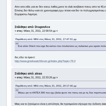
Απο οσο ειδα ,και αν δεν κανω λαθος,μονο το club ανεβαινει πανω απο τα 40,
Επισης δεν θελω κατι σε χρονογραφο,εχω τετοιο και δεν το πολυχρησιμοποιω.Ασ
Ευχαριστω Λαμπρο.
Στάλθηκε από: DragonAce
«
στις:
Μάιος 31, 2011, 22:58:54 μμ »
Παράθεση από: MK4 στις Μάιος 31, 2011, 17:47:31 μμ
Ενα αλλο Οrient που ειχα δει καπου που πουλιοτανε ως συλεκτικο μου αρεσε πολυ α
δες εδώ τα όριεντ:
http://www.greekwatchforum.gr/index.php?topic=76.0
Στάλθηκε από: alvas
«
στις:
Μάιος 31, 2011, 22:33:26 μμ »
Παράθεση από: MK4 στις Μάιος 31, 2011, 20:17:46 μμ
Μιλαω για το ΑΝΤΕΑ 390 που εχω βαλει φωτο πιο πανω και με τις δυο περιπτωσει
Μιας και το ζητούμενο είναι η απλότητα, θα προτιμούσα σίγουρα την έκδοση dat