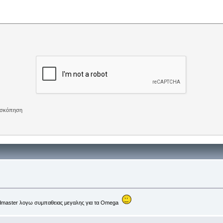
πισκόπηση
peedmaster λογω συμπαθειας μεγαλης για τα Omega