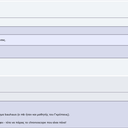
σεις.
δείγμα bauhaus (ο mb ήταν και μαθητής του Γκρόπιους).
φοι - τότε να πάρεις το chronoscope που είναι πένα!