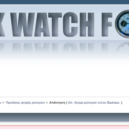
ν
»
Προτάσεις αγοράς ρολογιών
»
Απάντηση (
Απ: Aγορα ρολογιού τυπου Bauhaus.
)