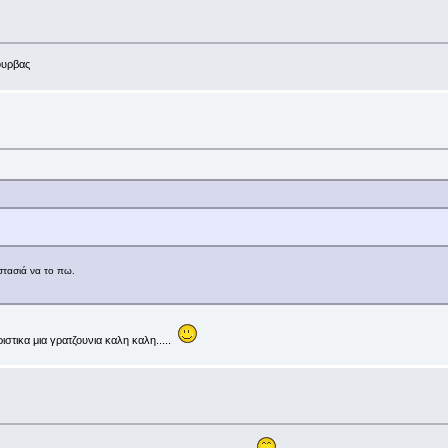
κουρβας
εστασιά να το πω.
στικα μια γρατζουνια καλη καλη.....