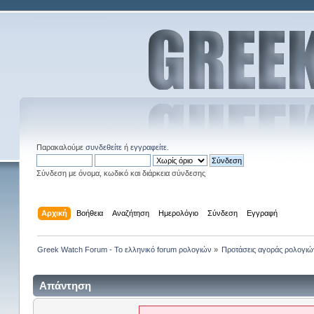
Παρακαλούμε
συνδεθείτε
ή
εγγραφείτε
.
Σύνδεση με όνομα, κωδικό και διάρκεια σύνδεσης
Αρχική
Βοήθεια
Αναζήτηση
Ημερολόγιο
Σύνδεση
Εγγραφή
Greek Watch Forum - Το ελληνικό forum ρολογιών
»
Προτάσεις αγοράς ρολογιώ
Απάντηση