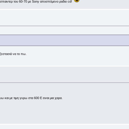
εο σπαιντερ του 60-70 με Sony αποσπόμενο ραδιο cd!
α ζεστασιά να το πω.
 και με τιμη γυρω στα 600 Ε ειναι μια χαρα.