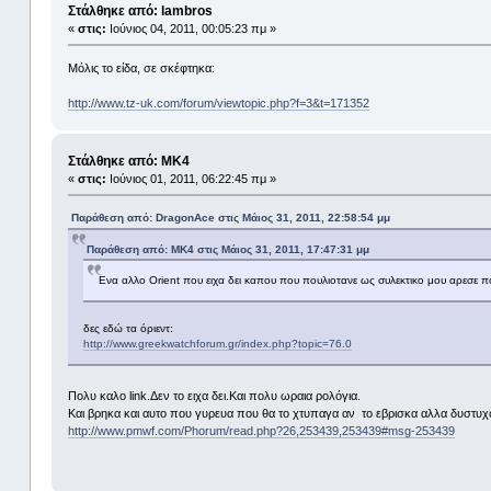
Στάλθηκε από: lambros
«
στις:
Ιούνιος 04, 2011, 00:05:23 πμ »
Μόλις το είδα, σε σκέφτηκα:
http://www.tz-uk.com/forum/viewtopic.php?f=3&t=171352
Στάλθηκε από: MK4
«
στις:
Ιούνιος 01, 2011, 06:22:45 πμ »
Παράθεση από: DragonAce στις Μάιος 31, 2011, 22:58:54 μμ
Παράθεση από: MK4 στις Μάιος 31, 2011, 17:47:31 μμ
Ενα αλλο Οrient που ειχα δει καπου που πουλιοτανε ως συλεκτικο μου αρεσε πολ
δες εδώ τα όριεντ:
http://www.greekwatchforum.gr/index.php?topic=76.0
Πολυ καλο link.Δεν το ειχα δει.Και πολυ ωραια ρολόγια.
Και βρηκα και αυτο που γυρευα που θα το χτυπαγα αν το εβρισκα αλλα δυστυχω
http://www.pmwf.com/Phorum/read.php?26,253439,253439#msg-253439