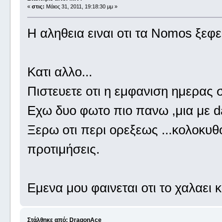
«
στις:
Μάιος 31, 2011, 19:18:30 μμ »
Η αληθεια ειναι οτι τα Nomos ξεφε
Κατι αλλο...
Πιστευετε οτι η εμφανιση ημερας σ
Εχω δυο φωτο πιο πανω ,μια με da
Ξερω οτι περι ορεξεως ...κολοκυ
προτιμήσεις.
Εμενα μου φαινεται οτι το χαλαει
Στάλθηκε από: DragonAce