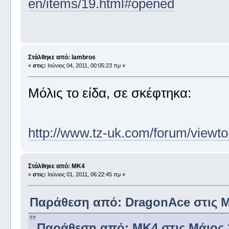
en/items/19.html#opened
Στάλθηκε από: lambros
«
στις:
Ιούνιος 04, 2011, 00:05:23 πμ »
Μόλις το είδα, σε σκέφτηκα:
http://www.tz-uk.com/forum/viewt
Στάλθηκε από: MK4
«
στις:
Ιούνιος 01, 2011, 06:22:45 πμ »
Παράθεση από: DragonAce στις Μά
Παράθεση από: MK4 στις Μάιος 3