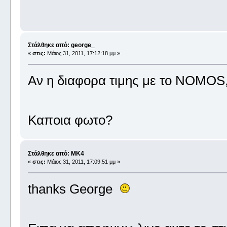
Στάλθηκε από: george_
«
στις:
Μάιος 31, 2011, 17:12:18 μμ »
Αν η διαφορα τιμης με το ΝΟΜΟS,
Καποια φωτο?
Στάλθηκε από: MK4
«
στις:
Μάιος 31, 2011, 17:09:51 μμ »
thanks George