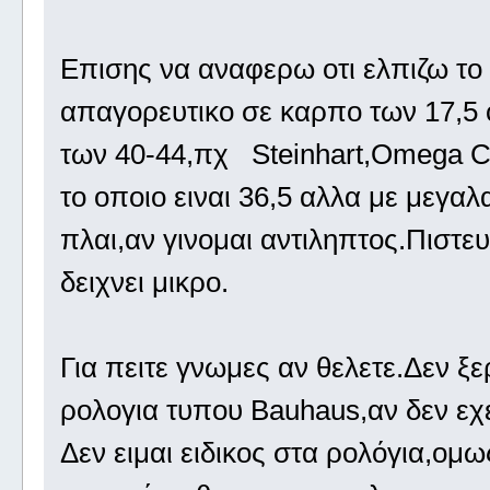
Επισης να αναφερω οτι ελπιζω το 
απαγορευτικο σε καρπο των 17,5
των 40-44,πχ Steinhart,Omega 
το οποιο ειναι 36,5 αλλα με μεγαλ
πλαι,αν γινομαι αντιληπτος.Πιστ
δειχνει μικρο.
Για πειτε γνωμες αν θελετε.Δεν ξ
ρολογια τυπου Bauhaus,αν δεν εχ
Δεν ειμαι ειδικος στα ρολόγια,ο