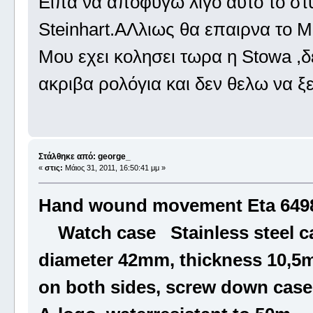
Eιπα να αποφυγω λιγο αυτο το στ
Steinhart.ΑΛλιως θα επαιρνα το M
Moυ εχει κολησει τωρα η Stowa ,δ
ακριβα ρολόγια και δεν θελω να ξ
Στάλθηκε από: george_
«
στις:
Μάιος 31, 2011, 16:50:41 μμ »
Hand wound movement Eta 6498
Watch case Stainless steel case
diameter 42mm, thickness 10,5m
on both sides, screw down case 