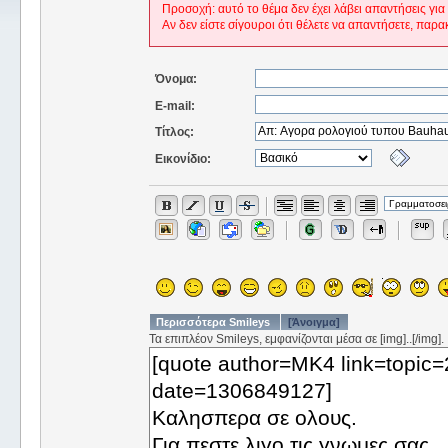
Προσοχή: αυτό το θέμα δεν έχει λάβει απαντήσεις για
Αν δεν είστε σίγουροι ότι θέλετε να απαντήσετε, παρα
Όνομα:
E-mail:
Τίτλος:
Εικονίδιο:
Περισσότερα Smileys
[Άνοιγμα]
Τα επιπλέον Smileys, εμφανίζονται μέσα σε [img]..[/img].