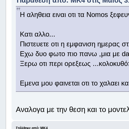
Παράθεση από: MK4 στις Μάιος 31,
Η αληθεια ειναι οτι τα Nomos ξεφευ
Κατι αλλο...
Πιστευετε οτι η εμφανιση ημερας στ
Εχω δυο φωτο πιο πανω ,μια με day
Ξερω οτι περι ορεξεως ...κολοκυθό
Εμενα μου φαινεται οτι το χαλαει κ
Αναλογα με την θεση και το μοντε
Στάλθηκε από: MK4