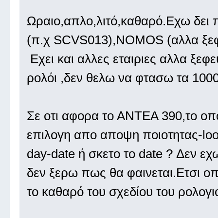
Ωραιο,απλο,λιτό,καθαρό.Εχω δει 
(π.χ SCVS013),NOMOS (αλλα ξ
Εχει και αλλες εταιριες αλλα ξεφ
ρολόι ,δεν θελω να φτασω τα 100
Σε οτι αφορα το ΑΝΤΕΑ 390,το οπο
επιλογη απο αποψη ποιοτητας-look-
day-date ή σκετο το date ? Δεν ε
δεν ξερω πως θα φαινεται.Ετσι οπ
το καθαρό του σχεδίου του ρολογιο