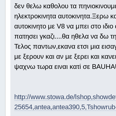
δεν θελω καθολου τα πηνιοκινου
ηλεκτροκινητα αυτοκινητα.Ξερω κα
αυτοκινητο με V8 να μπει στο ιδιο
πατησει γκαζι....θα ηθελα να δω τ
Τελος παντων,εκανα ετσι μια εισα
με ξερουν και αν με ξερει και καν
ψαχνω τωρα ειναι κατi σε BAUHA
http://www.stowa.de/lshop,showd
25654,antea,antea390,5,Tshowrub-