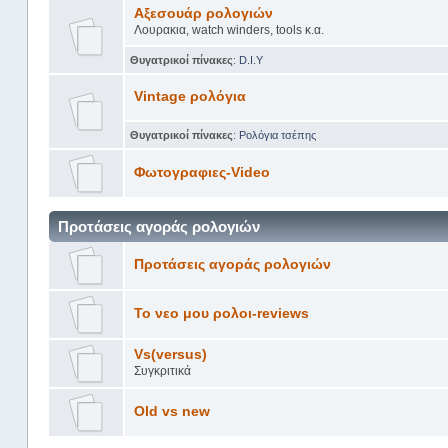
Αξεσουάρ ρολογιών
Λουρακια, watch winders, tools κ.α.
Θυγατρικοί πίνακες
:
D.I.Y
Vintage ρολόγια
Θυγατρικοί πίνακες
:
Ρολόγια τσέπης
Φωτογραφιες-Video
Προτάσεις αγοράς ρολογιών
Προτάσεις αγοράς ρολογιών
Το νεο μου ρολοι-reviews
Vs(versus)
Συγκριτικά
Old vs new