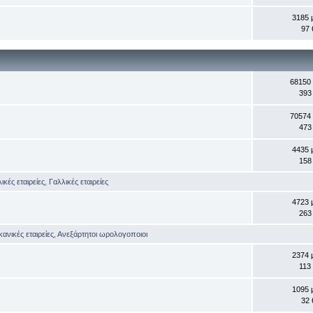
3185 
97 
68150
393
70574
473
4435 
158
ικές εταιρείες
,
Γαλλικές εταιρείες
4723 
263
κανικές εταιρείες
,
Ανεξάρτητοι ωρολογοποιοι
2374 
113
1095 
32 