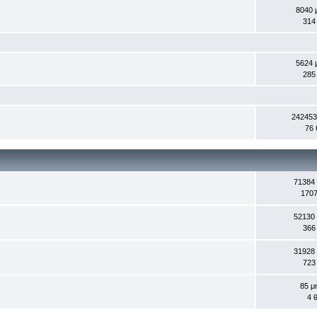
8040 
314
5624 
285
242453
76 
71384
1707
52130
366
31928
723
85 μ
4 