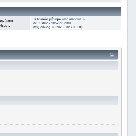
Τελευταίο μήνυμα
από
manolos82
μηνύματα
σε
G shock 9052 or 7900
 θέματα
στις Ιούλιος 07, 2026, 10:30:01 πμ