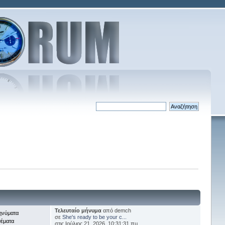
Τελευταίο μήνυμα
από demch
ηνύματα
σε
She's ready to be your c...
θέματα
στις Ιούλιος 21, 2026, 10:31:31 πμ