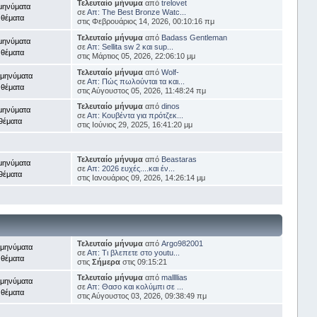
Τελευταίο μήνυμα
από
trelovet
μηνύματα
σε
Απ: The Best Bronze Watc...
 θέματα
στις Φεβρουάριος 14, 2026, 00:10:16 πμ
Τελευταίο μήνυμα
από
Badass Gentleman
μηνύματα
σε
Απ: Sellita sw 2 και sup...
 θέματα
στις Μάρτιος 05, 2026, 22:06:10 μμ
Τελευταίο μήνυμα
από
Wolf-
 μηνύματα
σε
Απ: Πώς πωλούνται τα και...
 θέματα
στις Αύγουστος 05, 2026, 11:48:24 πμ
Τελευταίο μήνυμα
από
dinos
μηνύματα
σε
Απ: Κουβέντα για πρότζεκ...
θέματα
στις Ιούνιος 29, 2025, 16:41:20 μμ
Τελευταίο μήνυμα
από
Beastaras
μηνύματα
σε
Απ: 2026 ευχές....και έν...
θέματα
στις Ιανουάριος 09, 2026, 14:26:14 μμ
Τελευταίο μήνυμα
από
Argo982001
 μηνύματα
σε
Απ: Τι βλεπετε στο youtu...
 θέματα
στις
Σήμερα
στις 09:15:21
Τελευταίο μήνυμα
από
mallllias
 μηνύματα
σε
Απ: Θασο και κολύμπι σε ...
 θέματα
στις Αύγουστος 03, 2026, 09:38:49 πμ