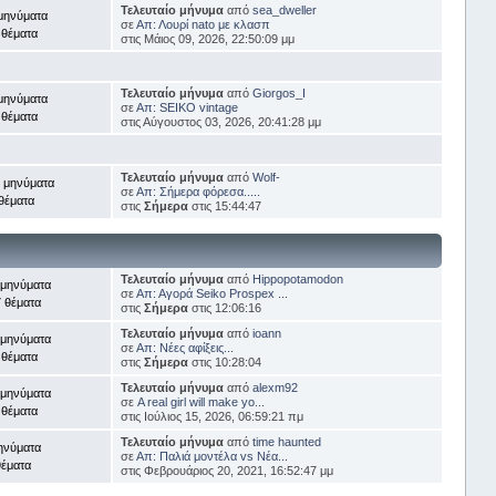
Τελευταίο μήνυμα
από
sea_dweller
μηνύματα
σε
Απ: Λουρί nato με κλασπ
 θέματα
στις Μάιος 09, 2026, 22:50:09 μμ
Τελευταίο μήνυμα
από
Giorgos_I
μηνύματα
σε
Απ: SEIKO vintage
 θέματα
στις Αύγουστος 03, 2026, 20:41:28 μμ
Τελευταίο μήνυμα
από
Wolf-
 μηνύματα
σε
Απ: Σήμερα φόρεσα.....
θέματα
στις
Σήμερα
στις 15:44:47
Τελευταίο μήνυμα
από
Hippopotamodon
 μηνύματα
σε
Απ: Αγορά Seiko Prospex ...
 θέματα
στις
Σήμερα
στις 12:06:16
Τελευταίο μήνυμα
από
ioann
 μηνύματα
σε
Απ: Νέες αφίξεις...
 θέματα
στις
Σήμερα
στις 10:28:04
Τελευταίο μήνυμα
από
alexm92
 μηνύματα
σε
A real girl will make yo...
 θέματα
στις Ιούλιος 15, 2026, 06:59:21 πμ
Τελευταίο μήνυμα
από
time haunted
ηνύματα
σε
Απ: Παλιά μοντέλα vs Νέα...
θέματα
στις Φεβρουάριος 20, 2021, 16:52:47 μμ