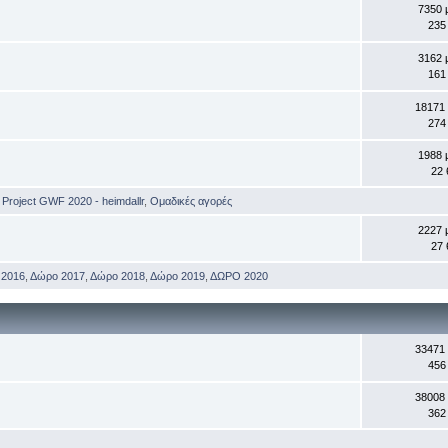
7350 
235
3162 
161
18171
274
1988 
22 
,
Project GWF 2020 - heimdallr
,
Ομαδικές αγορές
2227 
27 
 2016
,
Δώρο 2017
,
Δώρο 2018
,
Δώρο 2019
,
ΔΩΡΟ 2020
33471
456
38008
362