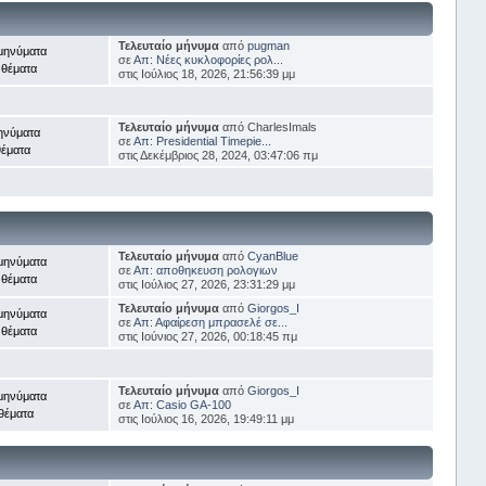
Τελευταίο μήνυμα
από
pugman
μηνύματα
σε
Απ: Νέες κυκλοφορίες ρολ...
 θέματα
στις Ιούλιος 18, 2026, 21:56:39 μμ
Τελευταίο μήνυμα
από CharlesImals
ηνύματα
σε
Απ: Presidential Timepie...
θέματα
στις Δεκέμβριος 28, 2024, 03:47:06 πμ
Τελευταίο μήνυμα
από
CyanBlue
μηνύματα
σε
Απ: αποθηκευση ρολογιων
 θέματα
στις Ιούλιος 27, 2026, 23:31:29 μμ
Τελευταίο μήνυμα
από
Giorgos_I
μηνύματα
σε
Απ: Αφαίρεση μπρασελέ σε...
 θέματα
στις Ιούνιος 27, 2026, 00:18:45 πμ
Τελευταίο μήνυμα
από
Giorgos_I
μηνύματα
σε
Απ: Casio GA-100
θέματα
στις Ιούλιος 16, 2026, 19:49:11 μμ