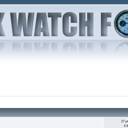
27 μ
6 