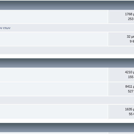
1768 
253
ων ετων
32 μ
9 
4210 
155
8411 
527
1635 
55 