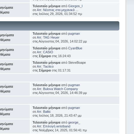
Τελευταίο μήνυμα
από
Giorgos_I
μηνύματα
σε
Απ: Νέοπας στα μηχανικά ...
θέματα
στις Ιούλιος 29, 2026, 01:34:52 πμ
Τελευταίο μήνυμα
από
pugman
 μηνύματα
σε
Απ: TAG Heuer
 θέματα
στις Αύγουστος 04, 2026, 14:02:22 μμ
Τελευταίο μήνυμα
από
CyanBlue
 μηνύματα
σε
Απ: CASIO
 θέματα
στις
Σήμερα
στις 16:24:43
Τελευταίο μήνυμα
από SteveBoape
μηνύματα
σε
Απ: Tactico
 θέματα
στις
Σήμερα
στις 01:17:31
Τελευταίο μήνυμα
από
pugman
μηνύματα
σε
Απ: Bulova Watch Company
 θέματα
στις Αύγουστος 04, 2026, 14:46:39 μμ
Τελευταίο μήνυμα
από
pugman
μηνύματα
σε
Απ: Baltic
 θέματα
στις Ιούλιος 18, 2026, 21:43:47 μμ
Τελευταίο μήνυμα
από
george_
μηνύματα
σε
Απ: Επιλογή wristband
θέματα
στις Νοέμβριος 14, 2025, 01:56:41 πμ