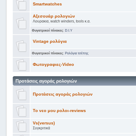
Smartwatches
Αξεσουάρ ρολογιών
Λουρακια, watch winders, tools κ.α.
Θυγατρικοί πίνακες
:
D.I.Y
Vintage ρολόγια
Θυγατρικοί πίνακες
:
Ρολόγια τσέπης
Φωτογραφιες-Video
Προτάσεις αγοράς ρολογιών
Προτάσεις αγοράς ρολογιών
Το νεο μου ρολοι-reviews
Vs(versus)
Συγκριτικά