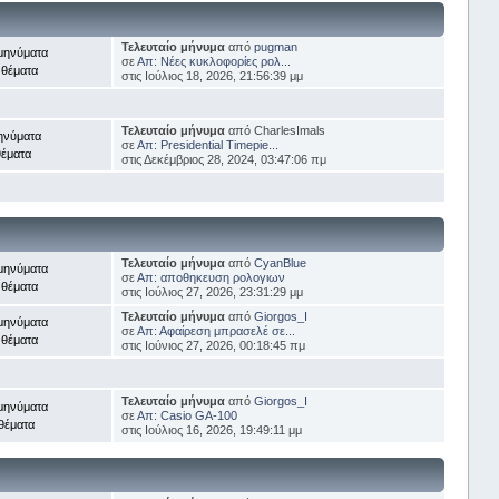
Τελευταίο μήνυμα
από
pugman
μηνύματα
σε
Απ: Νέες κυκλοφορίες ρολ...
 θέματα
στις Ιούλιος 18, 2026, 21:56:39 μμ
Τελευταίο μήνυμα
από CharlesImals
ηνύματα
σε
Απ: Presidential Timepie...
θέματα
στις Δεκέμβριος 28, 2024, 03:47:06 πμ
Τελευταίο μήνυμα
από
CyanBlue
μηνύματα
σε
Απ: αποθηκευση ρολογιων
 θέματα
στις Ιούλιος 27, 2026, 23:31:29 μμ
Τελευταίο μήνυμα
από
Giorgos_I
μηνύματα
σε
Απ: Αφαίρεση μπρασελέ σε...
 θέματα
στις Ιούνιος 27, 2026, 00:18:45 πμ
Τελευταίο μήνυμα
από
Giorgos_I
μηνύματα
σε
Απ: Casio GA-100
θέματα
στις Ιούλιος 16, 2026, 19:49:11 μμ