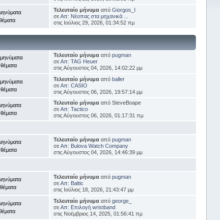
Τελευταίο μήνυμα
από
Giorgos_I
μηνύματα
σε
Απ: Νέοπας στα μηχανικά ...
θέματα
στις Ιούλιος 29, 2026, 01:34:52 πμ
Τελευταίο μήνυμα
από
pugman
 μηνύματα
σε
Απ: TAG Heuer
 θέματα
στις Αύγουστος 04, 2026, 14:02:22 μμ
Τελευταίο μήνυμα
από
baller
 μηνύματα
σε
Απ: CASIO
 θέματα
στις Αύγουστος 06, 2026, 19:57:14 μμ
Τελευταίο μήνυμα
από SteveBoape
μηνύματα
σε
Απ: Tactico
 θέματα
στις Αύγουστος 06, 2026, 01:17:31 πμ
Τελευταίο μήνυμα
από
pugman
μηνύματα
σε
Απ: Bulova Watch Company
 θέματα
στις Αύγουστος 04, 2026, 14:46:39 μμ
Τελευταίο μήνυμα
από
pugman
μηνύματα
σε
Απ: Baltic
 θέματα
στις Ιούλιος 18, 2026, 21:43:47 μμ
Τελευταίο μήνυμα
από
george_
μηνύματα
σε
Απ: Επιλογή wristband
θέματα
στις Νοέμβριος 14, 2025, 01:56:41 πμ