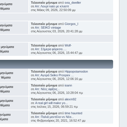
Τελευταίο μήνυμα
από
sea_dweller
μηνύματα
σε
Απ: Λουρί nato με κλασπ
 θέματα
στις Μάιος 09, 2026, 22:50:09 μμ
Τελευταίο μήνυμα
από
Giorgos_I
μηνύματα
σε
Απ: SEIKO vintage
 θέματα
στις Αύγουστος 03, 2026, 20:41:28 μμ
Τελευταίο μήνυμα
από
Wolf-
 μηνύματα
σε
Απ: Σήμερα φόρεσα.....
θέματα
στις Αύγουστος 06, 2026, 15:44:47 μμ
Τελευταίο μήνυμα
από
Hippopotamodon
 μηνύματα
σε
Απ: Αγορά Seiko Prospex ...
 θέματα
στις Αύγουστος 06, 2026, 12:06:16 μμ
Τελευταίο μήνυμα
από
ioann
 μηνύματα
σε
Απ: Νέες αφίξεις...
 θέματα
στις Αύγουστος 06, 2026, 10:28:04 πμ
Τελευταίο μήνυμα
από
alexm92
 μηνύματα
σε
A real girl will make yo...
 θέματα
στις Ιούλιος 15, 2026, 06:59:21 πμ
Τελευταίο μήνυμα
από
time haunted
ηνύματα
σε
Απ: Παλιά μοντέλα vs Νέα...
θέματα
στις Φεβρουάριος 20, 2021, 16:52:47 μμ