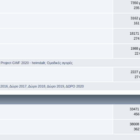
7350 
235
3162 
161
18171
274
1988 
22 
,
Project GWF 2020 - heimdallr
,
Ομαδικές αγορές
2227 
27 
 2016
,
Δώρο 2017
,
Δώρο 2018
,
Δώρο 2019
,
ΔΩΡΟ 2020
33471
456
38008
362