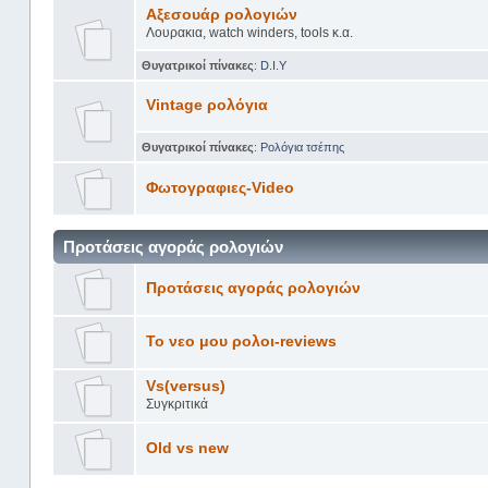
Αξεσουάρ ρολογιών
Λουρακια, watch winders, tools κ.α.
Θυγατρικοί πίνακες
:
D.I.Y
Vintage ρολόγια
Θυγατρικοί πίνακες
:
Ρολόγια τσέπης
Φωτογραφιες-Video
Προτάσεις αγοράς ρολογιών
Προτάσεις αγοράς ρολογιών
Το νεο μου ρολοι-reviews
Vs(versus)
Συγκριτικά
Old vs new