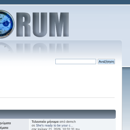
Τελευταίο μήνυμα
από demch
ηνύματα
σε
She's ready to be your c...
θέματα
στις Ιούλιος 21, 2026, 10:31:31 πμ