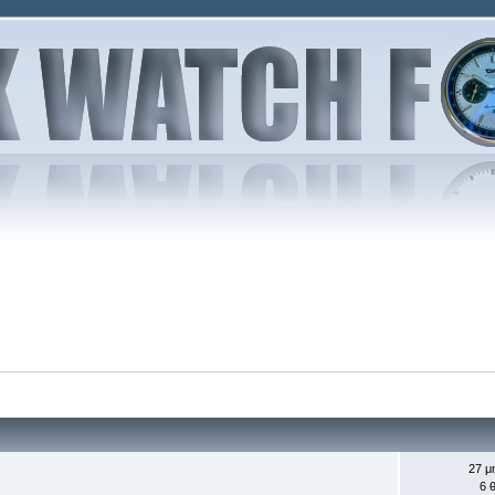
27 μ
6 