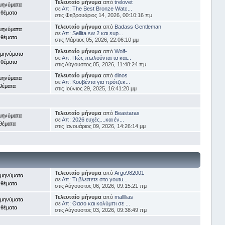
Τελευταίο μήνυμα
από
trelovet
μηνύματα
σε
Απ: The Best Bronze Watc...
 θέματα
στις Φεβρουάριος 14, 2026, 00:10:16 πμ
Τελευταίο μήνυμα
από
Badass Gentleman
μηνύματα
σε
Απ: Sellita sw 2 και sup...
 θέματα
στις Μάρτιος 05, 2026, 22:06:10 μμ
Τελευταίο μήνυμα
από
Wolf-
 μηνύματα
σε
Απ: Πώς πωλούνται τα και...
 θέματα
στις Αύγουστος 05, 2026, 11:48:24 πμ
Τελευταίο μήνυμα
από
dinos
μηνύματα
σε
Απ: Κουβέντα για πρότζεκ...
θέματα
στις Ιούνιος 29, 2025, 16:41:20 μμ
Τελευταίο μήνυμα
από
Beastaras
μηνύματα
σε
Απ: 2026 ευχές....και έν...
θέματα
στις Ιανουάριος 09, 2026, 14:26:14 μμ
Τελευταίο μήνυμα
από
Argo982001
 μηνύματα
σε
Απ: Τι βλεπετε στο youtu...
 θέματα
στις Αύγουστος 06, 2026, 09:15:21 πμ
Τελευταίο μήνυμα
από
mallllias
 μηνύματα
σε
Απ: Θασο και κολύμπι σε ...
 θέματα
στις Αύγουστος 03, 2026, 09:38:49 πμ