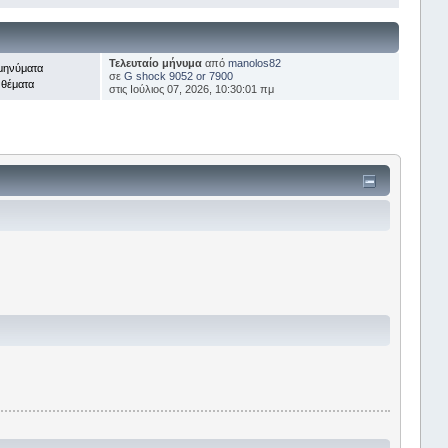
Τελευταίο μήνυμα
από
manolos82
μηνύματα
σε
G shock 9052 or 7900
 θέματα
στις Ιούλιος 07, 2026, 10:30:01 πμ