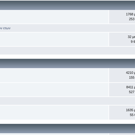
1768 
253
ων ετων
32 μ
9 
4210 
155
8411 
527
1635 
55 