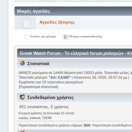
Mικρές αγγελίες
Aγγελίες ζήτησης
Κανένα νέο μήνυμα
Πίνακας ανακατεύθυνσης
Greek Watch Forum - Το ελληνικό forum ρολογιών - 
Στατιστικά
840625 μηνύματα σε 14468 θέματα από 19503 μέλη. Τελευταίο μέλος:
Τελευταίο μήνυμα:
"
Απ: CASIO
"
( Αύγουστος 06, 2026, 19:57:14 μμ )
Εμφάνιση των 10 τελευταίων μηνυμάτων
[Περισσότερα στατιστικά]
Συνδεδεμένοι χρήστες
451 επισκέπτες, 3 χρήστες
Ενεργοί χρήστες τα τελευταία 15 λεπτά:
vasios
,
trelovet
,
TATAR
Περισσότεροι συνδεδεμένοι χρήστες σήμερα:
3626
. Περισσότεροι συνδεδεμένοι 