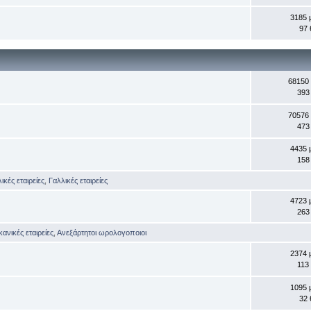
3185 
97 
68150
393
70576
473
4435 
158
ικές εταιρείες
,
Γαλλικές εταιρείες
4723 
263
κανικές εταιρείες
,
Ανεξάρτητοι ωρολογοποιοι
2374 
113
1095 
32 