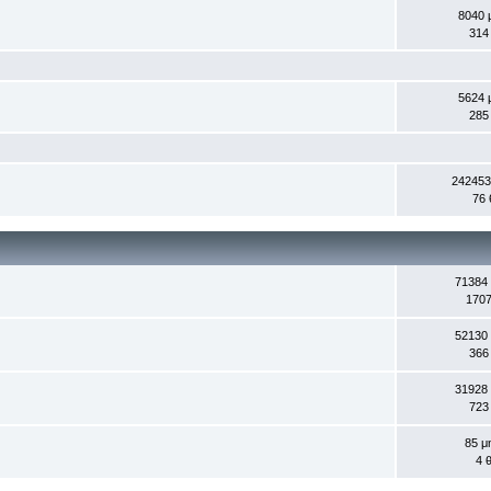
8040 
314
5624 
285
242453
76 
71384
1707
52130
366
31928
723
85 μ
4 